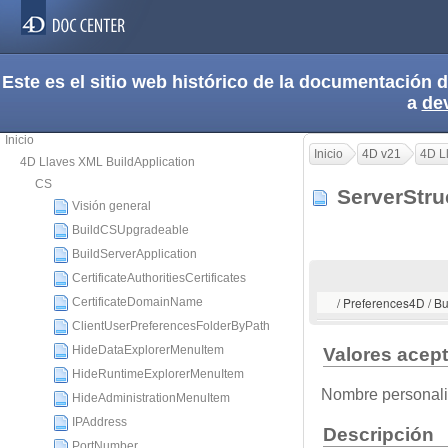
Este es el sitio web histórico de la documentación
a
de
Inicio
Inicio
4D v21
4D L
4D Llaves XML BuildApplication
CS
ServerStr
Visión general
BuildCSUpgradeable
BuildServerApplication
CertificateAuthoritiesCertificates
/ Preferences4D / B
CertificateDomainName
ClientUserPreferencesFolderByPath
HideDataExplorerMenuItem
Valores acep
HideRuntimeExplorerMenuItem
Nombre personaliz
HideAdministrationMenuItem
IPAddress
Descripción
PortNumber