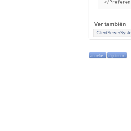
</Preferen
Ver también
ClientServerSys
anterior
siguiente