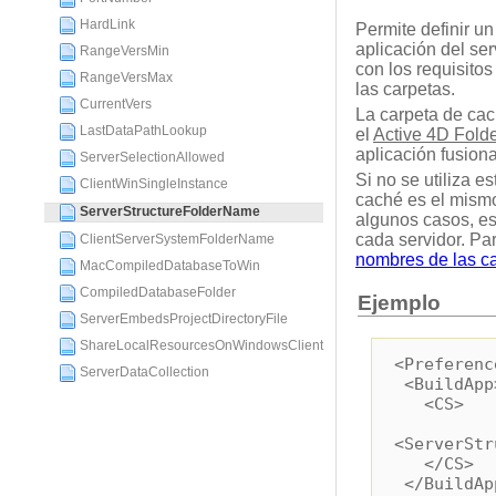
HardLink
Permite definir u
aplicación del se
RangeVersMin
con los requisito
RangeVersMax
las carpetas.
CurrentVers
La carpeta de cac
LastDataPathLookup
el
Active 4D Fold
aplicación fusion
ServerSelectionAllowed
Si no se utiliza e
ClientWinSingleInstance
caché es el mismo
ServerStructureFolderName
algunos casos, es
cada servidor. Pa
ClientServerSystemFolderName
nombres de las car
MacCompiledDatabaseToWin
CompiledDatabaseFolder
Ejemplo
ServerEmbedsProjectDirectoryFile
ShareLocalResourcesOnWindowsClient
<Preferenc
ServerDataCollection
<BuildApp
<CS>
<ServerStr
</CS>
</BuildAp