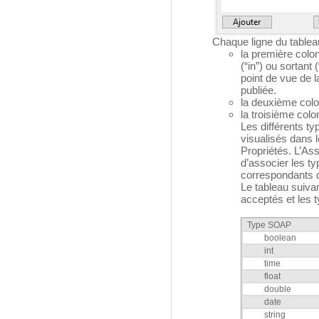
Chaque ligne du tablea
la première colon
(“in”) ou sortant
point de vue de 
publiée.
la deuxième colo
la troisième col
Les différents t
visualisés dans 
Propriétés. L’As
d’associer les 
correspondants 
Le tableau suiva
acceptés et les 
Type SOAP
boolean
int
time
float
double
date
string