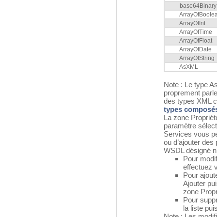
base64Binary
ArrayOfBoole
ArrayOfInt
ArrayOfTime
ArrayOfFloat
ArrayOfDate
ArrayOfString
AsXML
Note : Le type 
proprement parler
des types XML c
types composé
La zone Propriété
paramètre sélect
Services vous pe
ou d’ajouter des 
WSDL désigné n’e
Pour modif
effectuez 
Pour ajout
Ajouter pu
zone Propr
Pour suppr
la liste pu
Note : Les modif