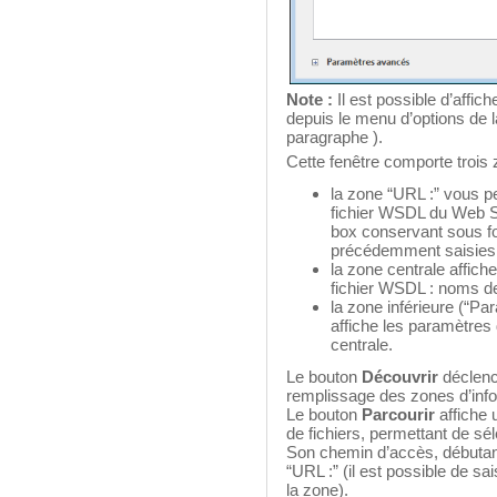
Note :
Il est possible d’affic
depuis le menu d’options de l
paragraphe ).
Cette fenêtre comporte trois 
la zone “URL :” vous p
fichier WSDL du Web S
box conservant sous fo
précédemment saisies
la zone centrale affich
fichier WSDL : noms d
la zone inférieure (“P
affiche les paramètres
centrale.
Le bouton
Découvrir
déclenc
remplissage des zones d’info
Le bouton
Parcourir
affiche 
de fichiers, permettant de sé
Son chemin d’accès, débutant p
“URL :” (il est possible de s
la zone).