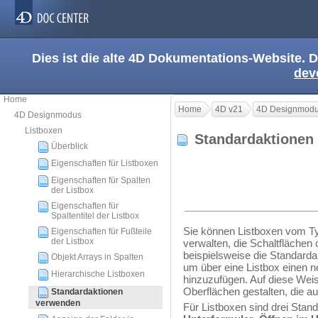
Dies ist die alte 4D Dokumentations-Website. D
dev
Home
Home
4D v21
4D Designmod
4D Designmodus
Listboxen
Standardaktione
Überblick
Eigenschaften für Listboxen
Eigenschaften für Spalten
der Listbox
Eigenschaften für
Spaltentitel der Listbox
Sie können Listboxen vom T
Eigenschaften für Fußteile
der Listbox
verwalten, die Schaltfläche
beispielsweise die Standard
Objekt Arrays in Spalten
um über eine Listbox einen n
Hierarchische Listboxen
hinzuzufügen. Auf diese We
Oberflächen gestalten, die au
Standardaktionen
verwenden
Für Listboxen sind drei Stan