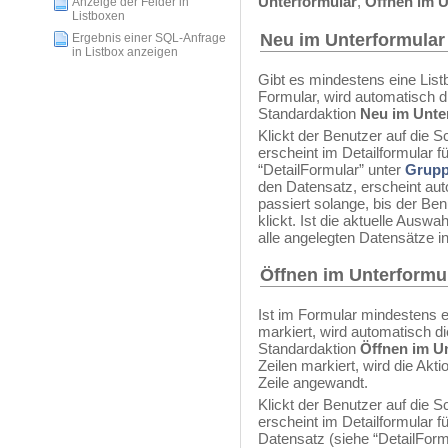
Unterformular
,
Öffnen im U
Anzeige der Felder in
Listboxen
Neu im Unterformular
Ergebnis einer SQL-Anfrage
in Listbox anzeigen
Gibt es mindestens eine Lis
Formular, wird automatisch d
Standardaktion
Neu im Unte
Klickt der Benutzer auf die S
erscheint im Detailformular fü
“DetailFormular” unter
Grupp
den Datensatz, erscheint aut
passiert solange, bis der Ben
klickt. Ist die aktuelle Auswa
alle angelegten Datensätze in
Öffnen im Unterformu
Ist im Formular mindestens e
markiert, wird automatisch d
Standardaktion
Öffnen im U
Zeilen markiert, wird die Akti
Zeile angewandt.
Klickt der Benutzer auf die S
erscheint im Detailformular f
Datensatz (siehe “DetailForm