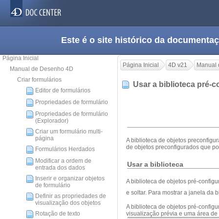
Este é o site histórico da documen
Página Inicial
Página Inicial
4D v21
Manual 
Manual de Desenho 4D
Criar formulários
Usar a biblioteca pré-
Editor de formulários
Propriedades de formulário
Propriedades de formulário
(Explorador)
Criar um formulário multi-
página
A biblioteca de objetos preconfigu
de objetos preconfigurados que po
Formulários Herdados
Modificar a ordem de
Usar a biblioteca
entrada dos dados
Inserir e organizar objetos
A biblioteca de objetos pré-confi
de formulário
e soltar. Para mostrar a janela da 
Definir as propriedades de
visualização dos objetos
A biblioteca de objetos pré-confi
visualização prévia e uma área de
Rotação de texto