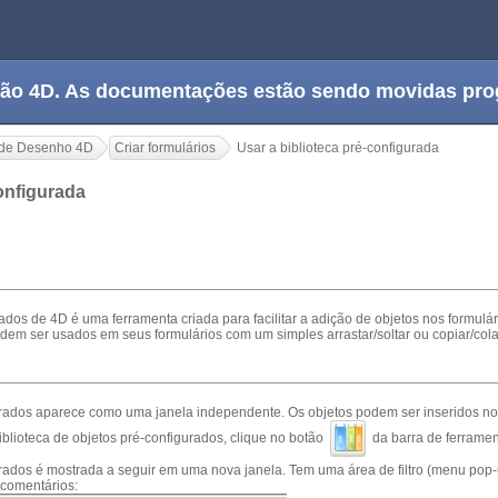
tação 4D. As documentações estão sendo movidas pr
de Desenho 4D
Criar formulários
Usar a biblioteca pré-configurada
configurada
rados de 4D é uma ferramenta criada para facilitar a adição de objetos nos formulá
dem ser usados em seus formulários com um simples arrastar/soltar ou copiar/cola
gurados aparece como uma janela independente. Os objetos podem ser inseridos no 
biblioteca de objetos pré-configurados, clique no botão
da barra de ferramen
gurados é mostrada a seguir em uma nova janela. Tem uma área de filtro (menu pop
 comentários: