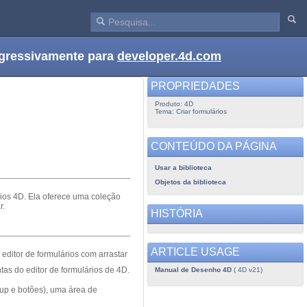
ogressivamente para
developer.4d.com
PROPRIEDADES
Produto: 4D
Tema: Criar formulários
CONTEÚDO DA PÁGINA
Usar a biblioteca
Objetos da biblioteca
rios 4D. Ela oferece uma coleção
r.
HISTÓRIA
ARTICLE USAGE
editor de formulários com arrastar
tas do editor de formulários de 4D.
Manual de Desenho 4D
( 4D v21)
-up e botões), uma área de