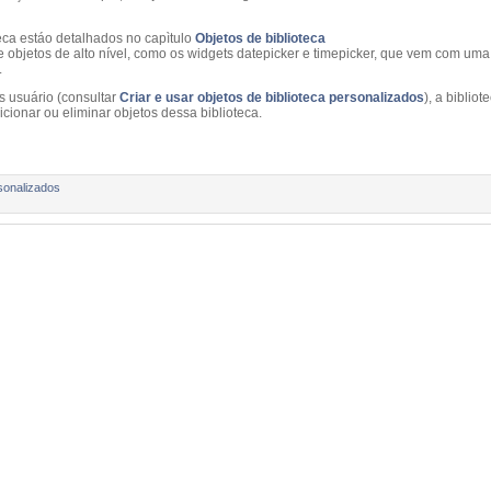
teca estáo detalhados no capìtulo
Objetos de biblioteca
 objetos de alto nível, como os widgets datepicker e timepicker, que vem com uma 
.
os usuário (consultar
Criar e usar objetos de biblioteca personalizados
), a biblio
cionar ou eliminar objetos dessa biblioteca.
rsonalizados