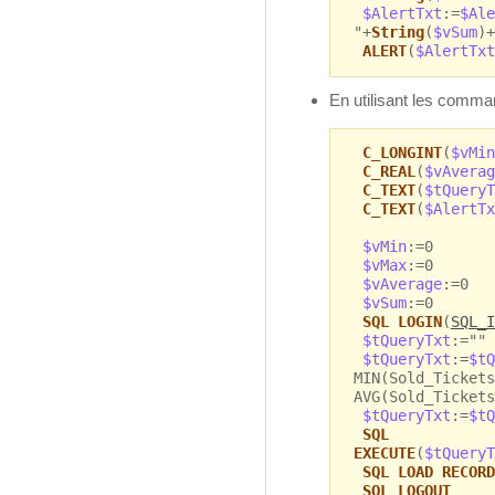
$AlertTxt
:=
$Ale
"+
String
(
$vSum
)+
ALERT
(
$AlertTxt
En utilisant les comm
C_LONGINT
(
$vMin
C_REAL
(
$vAverag
C_TEXT
(
$tQueryT
C_TEXT
(
$AlertTx
$vMin
:=0
$vMax
:=0
$vAverage
:=0
$vSum
:=0
SQL LOGIN
(
SQL_I
$tQueryTxt
:=""
$tQueryTxt
:=
$tQ
MIN(Sold_Tickets
AVG(Sold_Tickets
$tQueryTxt
:=
$tQ
SQL
EXECUTE
(
$tQueryT
SQL LOAD RECORD
SQL LOGOUT