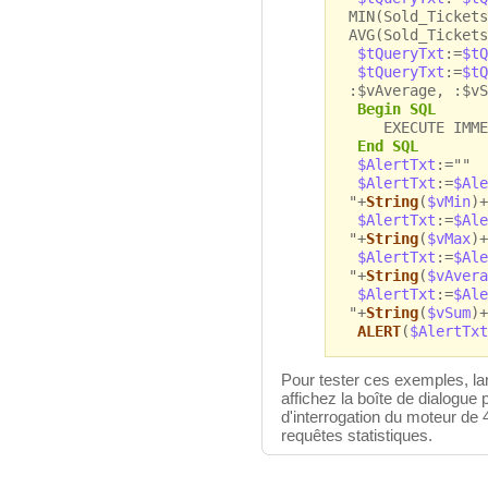
MIN(Sold_Tickets
AVG(Sold_Tickets
$tQueryTxt
:=
$tQ
$tQueryTxt
:=
$tQ
:$vAverage, :$vS
Begin SQL
EXECUTE IMMEDI
End SQL
$AlertTxt
:=""
$AlertTxt
:=
$Ale
"+
String
(
$vMin
)+
$AlertTxt
:=
$Ale
"+
String
(
$vMax
)+
$AlertTxt
:=
$Ale
"+
String
(
$vAvera
$AlertTxt
:=
$Ale
"+
String
(
$vSum
)+
ALERT
(
$AlertTxt
Pour tester ces exemples, l
affichez la boîte de dialogue
d'interrogation du moteur de 4
requêtes statistiques.