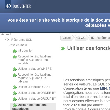
Vous êtes sur le site Web historique de la doc
déplacées 
Accueil
Accueil
4D v21
4D - Référenc
4D - Référence SQL
Prise en main
Utiliser des fonct
Introduction
Recevoir le résultat d'une
requête SQL dans une
variable
Utiliser la clause WHERE
Recevoir le résultat d'une
requête SQL dans un
Les fonctions statistiques pe
tableau
séries de valeurs. Le SQL co
Utiliser la fonction CAST
d'agrégation telles que
MIN
,
d'agrégation, nous souhaitons
Utiliser la clause ORDER BY
total d'entrées par an. Le rés
Utiliser la clause GROUP BY
nous devons effectuer la so
trier le résultat par année.
Utiliser des fonctions
statistiques
Voici le code 4D correspondan