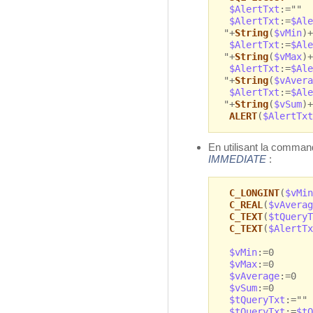
$AlertTxt
:=""
$AlertTxt
:=
$Ale
"+
String
(
$vMin
)+
$AlertTxt
:=
$Ale
"+
String
(
$vMax
)+
$AlertTxt
:=
$Ale
"+
String
(
$vAvera
$AlertTxt
:=
$Ale
"+
String
(
$vSum
)+
ALERT
(
$AlertTxt
En utilisant la comm
IMMEDIATE
:
C_LONGINT
(
$vMin
C_REAL
(
$vAverag
C_TEXT
(
$tQueryT
C_TEXT
(
$AlertTx
$vMin
:=0
$vMax
:=0
$vAverage
:=0
$vSum
:=0
$tQueryTxt
:=""
$tQueryTxt
:=
$tQ