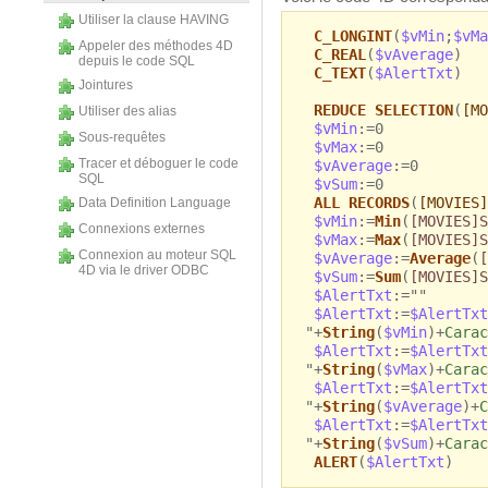
Utiliser la clause HAVING
C_LONGINT
(
$vMin
;
$vMa
Appeler des méthodes 4D
C_REAL
(
$vAverage
)
depuis le code SQL
C_TEXT
(
$AlertTxt
)
Jointures
REDUCE SELECTION
(
[MO
Utiliser des alias
$vMin
:=0
Sous-requêtes
$vMax
:=0
Tracer et déboguer le code
$vAverage
:=0
SQL
$vSum
:=0
ALL RECORDS
(
[MOVIES]
Data Definition Language
$vMin
:=
Min
(
[MOVIES]S
Connexions externes
$vMax
:=
Max
(
[MOVIES]S
Connexion au moteur SQL
$vAverage
:=
Average
(
[
4D via le driver ODBC
$vSum
:=
Sum
(
[MOVIES]S
$AlertTxt
:=""
$AlertTxt
:=
$AlertTxt
"+
String
(
$vMin
)+
Carac
$AlertTxt
:=
$AlertTxt
"+
String
(
$vMax
)+
Carac
$AlertTxt
:=
$AlertTxt
"+
String
(
$vAverage
)+
C
$AlertTxt
:=
$AlertTxt
"+
String
(
$vSum
)+
Carac
ALERT
(
$AlertTxt
)