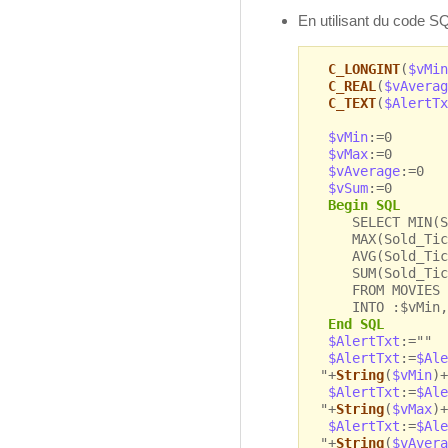
En utilisant du code SQ
C_LONGINT
(
$vMin
C_REAL
(
$vAverag
C_TEXT
(
$AlertTx
$vMin
:=0
$vMax
:=0
$vAverage
:=0
$vSum
:=0
Begin SQL
SELECT MIN(So
MAX(Sold_Tick
AVG(Sold_Tick
SUM(Sold_Tic
FROM MOVIES
INTO :$vMin, :
End SQL
$AlertTxt
:=""
$AlertTxt
:=
$Ale
"+
String
(
$vMin
)+
$AlertTxt
:=
$Ale
"+
String
(
$vMax
)+
$AlertTxt
:=
$Ale
"+
String
(
$vAvera