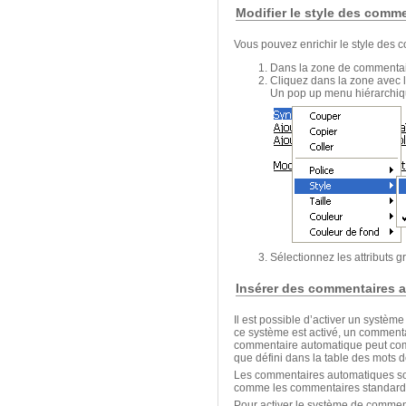
Modifier le style des comm
Vous pouvez enrichir le style des c
Dans la zone de commentaire
Cliquez dans la zone avec le
Un pop up menu hiérarchiqu
Sélectionnez les attributs g
Insérer des commentaires 
Il est possible d’activer un syst
ce système est activé, un comment
commentaire automatique peut compor
que défini dans la table des mots 
Les commentaires automatiques sont
comme les commentaires standard, 
Pour activer le système de commen