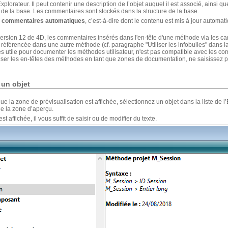
plorateur. Il peut contenir une description de l’objet auquel il est associé, ainsi q
e la base. Les commentaires sont stockés dans la structure de la base.
s
commentaires automatiques
, c’est-à-dire dont le contenu est mis à jour automa
version 12 de 4D, les commentaires insérés dans l'en-tête d'une méthode via les car
 référencée dans une autre méthode (cf. paragraphe "Utiliser les infobulles" dans l
très utile pour documenter les méthodes utilisateur, n'est pas compatible avec les 
tiliser les en-têtes des méthodes en tant que zones de documentation, ne saisisse
 un objet
e la zone de prévisualisation est affichée, sélectionnez un objet dans la liste de l’
e la zone d’aperçu.
affichée, il vous suffit de saisir ou de modifier du texte.