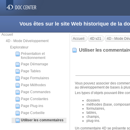
Vous êtes sur le site Web historique de la
Accueil
Accueil
4D v21
4D - Mode Dé
4D - Mode Développement
Explorateur
Utiliser les commentai
Présentation et
fonctionnement
Page Démarrage
Page Tables
Page Formulaires
Vous pouvez associer des commenta
Page Méthodes
au développement de bases à plus
Page Commandes
Les types d’objets pouvant être co
Page Constantes
dossiers
méthodes (base, composant, p
Page Plug-ins
formulaires,
tables,
Page Corbeille
champs,
Utiliser les commentaires
plug-ins.
Un commentaire 4D se présente sous