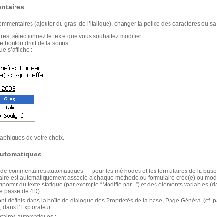
entaires
ommentaires (ajouter du gras, de l’italique), changer la police des caractères ou sa
s, sélectionnez le texte que vous souhaitez modifier.
 bouton droit de la souris.
e s’affiche :
raphiques de votre choix.
automatiques
ème de commentaires automatiques — pour les méthodes et les formulaires de la ba
aire est automatiquement associé à chaque méthode ou formulaire créé(e) ou modi
ter du texte statique (par exemple “Modifié par...”) et des éléments variables (date
de passe de 4D).
 définis dans la boîte de dialogue des Propriétés de la base, Page Général (cf. pa
dans l’Explorateur.
taires automatiques :