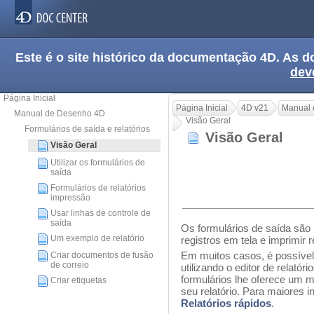
Este é o site histórico da documentação 4D. As
dev
Página Inicial
Página Inicial
4D v21
Manual 
Manual de Desenho 4D
Visão Geral
Formulários de saída e relatórios
Visão Geral
Visão Geral
Utilizar os formulários de
saída
Formulários de relatórios
impressão
Usar linhas de controle de
saída
Os formulários de saída são u
Um exemplo de relatório
registros em tela e imprimir r
Em muitos casos, é possível 
Criar documentos de fusão
de correio
utilizando o editor de relatór
formulários lhe oferece um ma
Criar etiquetas
seu relatório. Para maiores i
Relatórios rápidos
.