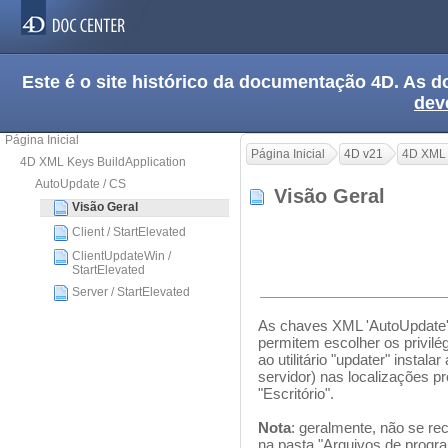
Este é o site histórico da documentação 4D. As
dev
Página Inicial
Página Inicial
4D v21
4D XML 
4D XML Keys BuildApplication
AutoUpdate / CS
Visão Geral
Visão Geral
Client / StartElevated
ClientUpdateWin /
StartElevated
Server / StartElevated
As chaves XML 'AutoUpdate' e
permitem escolher os privil
ao utilitário "updater" instal
servidor) nas localizações p
"Escritório".
Nota
: geralmente, não se re
na pasta "Arquivos de progr