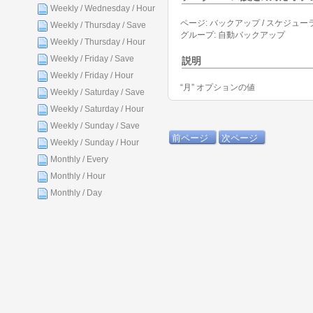
Weekly / Wednesday / Hour
ページ: バックアップ / スケジュー
Weekly / Thursday / Save
グループ: 自動バックアップ
Weekly / Thursday / Hour
Weekly / Friday / Save
説明
Weekly / Friday / Hour
“月” オプションの値
Weekly / Saturday / Save
Weekly / Saturday / Hour
Weekly / Sunday / Save
前ページ
次ページ
Weekly / Sunday / Hour
Monthly / Every
Monthly / Hour
Monthly / Day