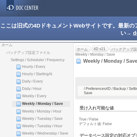
ここは旧式の4DドキュメントWebサイトです。最新
い→
d
ホーム
4D v21
ホーム
バックアップ設
バックアップ設定ファイル
Weekly / Monday / Save
Settings / Scheduler / Frequency
Weekly / Monday / Sa
Hourly / Every
Hourly / StartingAt
Daily / Every
Daily / Hour
/ Preferences4D / Backup / Sett
Save
Weekly / Every
Weekly / Monday / Save
受け入れ可能な値
Weekly / Monday / Hour
Weekly / Tuesday / Save
True / False
デフォルト値: False
Weekly / Tuesday / Hour
Weekly / Wednesday / Save
データベース設定の対応オプ