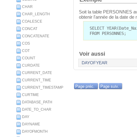
CHAR
Soit la table PERSONNES a
CHAR_LENGTH
obtenir l'année de la date d
COALESCE
SELECT YEAR(Date_Na
CONCAT
FROM PERSONNES;
CONCATENATE
COS
COT
Voir aussi
COUNT
DAYOFYEAR
CURDATE
CURRENT_DATE
CURRENT_TIME
Page préc.
Page suiv.
CURRENT_TIMESTAMP
CURTIME
DATABASE_PATH
DATE_TO_CHAR
DAY
DAYNAME
DAYOFMONTH