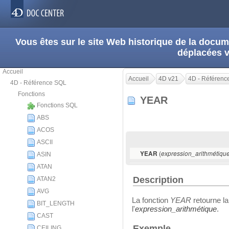
Vous êtes sur le site Web historique de la doc
déplacées 
Accueil
Accueil
4D v21
4D - Référenc
4D - Référence SQL
Fonctions
YEAR
Fonctions SQL
ABS
ACOS
ASCII
(
YEAR
expression_arithmétiqu
ASIN
ATAN
Description
ATAN2
AVG
La fonction
YEAR
retourne la
BIT_LENGTH
l'
expression_arithmétique
.
CAST
Exemple
CEILING