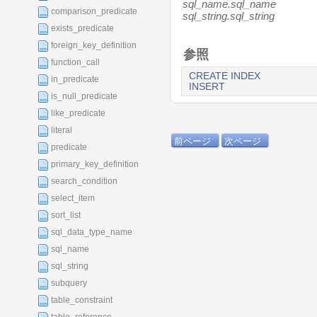
sql_name.sql_name
comparison_predicate
sql_string.sql_string
exists_predicate
foreign_key_definition
参照
function_call
CREATE INDEX
in_predicate
INSERT
is_null_predicate
like_predicate
literal
前ページ
次ページ
predicate
primary_key_definition
search_condition
select_item
sort_list
sql_data_type_name
sql_name
sql_string
subquery
table_constraint