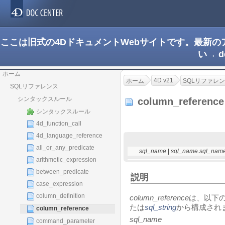
ここは旧式の4DドキュメントWebサイトです。最新
い→
d
ホーム
4D v21
ホーム
SQLリファレ
SQLリファレンス
シンタックスルール
column_referenc
シンタックスルール
4d_function_call
4d_language_reference
all_or_any_predicate
sql_name
|
sql_name
.
sql_nam
arithmetic_expression
between_predicate
説明
case_expression
column_definition
column_reference
は、以下
たは
sql_string
から構成されま
column_reference
sql_name
command_parameter