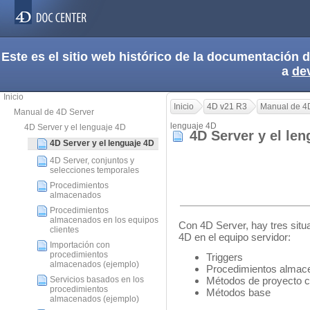
Este es el sitio web histórico de la documentación
a
de
Inicio
Inicio
4D v21 R3
Manual de 4
Manual de 4D Server
lenguaje 4D
4D Server y el lenguaje 4D
4D Server y el le
4D Server y el lenguaje 4D
4D Server, conjuntos y
selecciones temporales
Procedimientos
almacenados
Procedimientos
almacenados en los equipos
Con 4D Server, hay tres situ
clientes
4D en el equipo servidor:
Importación con
procedimientos
Triggers
almacenados (ejemplo)
Procedimientos almac
Servicios basados en los
Métodos de proyecto con
procedimientos
Métodos base
almacenados (ejemplo)