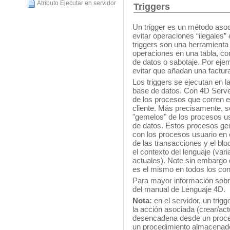
Atributo Ejecutar en servidor
Triggers
Un trigger es un método asoc
evitar operaciones “ilegales”
triggers son una herramienta
operaciones en una tabla, co
de datos o sabotaje. Por eje
evitar que añadan una factura
Los triggers se ejecutan en l
base de datos. Con 4D Server,
de los procesos que corren en
cliente. Más precisamente, s
"gemelos" de los procesos us
de datos. Estos procesos ge
con los procesos usuario en el
de las transacciones y el bl
el contexto del lenguaje (var
actuales). Note sin embargo qu
es el mismo en todos los con
Para mayor información sobre
del manual de Lenguaje 4D.
Nota:
en el servidor, un trig
la acción asociada (crear/actu
desencadena desde un proceso
un procedimiento almacenado,