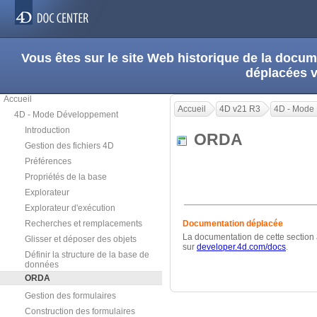
Vous êtes sur le site Web historique de la doc
déplacées 
Accueil
Accueil
4D v21 R3
4D - Mode
4D - Mode Développement
Introduction
ORDA
Gestion des fichiers 4D
Préférences
Propriétés de la base
Explorateur
Explorateur d'exécution
Recherches et remplacements
Documentation déplacée
La documentation de cette section 
Glisser et déposer des objets
sur
developer.4d.com/docs
.
Définir la structure de la base de
données
ORDA
Gestion des formulaires
Construction des formulaires