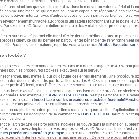
e exécutée sur le serveur ne permet pas la saisie de données.
cédures stockées que vous le souhaitez dans la mesure où votre matériel et la mémo
rée comme une machine qui est non seulement capable de répondre à des clients 
s qui peuvent interagir avec d'autres process fonctionnant aussi bien sur le serve
 environnement multitâche aux process utilisateurs fonctionnant sur le poste, 4D 
. Par exemple, 4D Server maintient une table des variables interprocess qui peuven
lles.
cuter sur serveur" permet elle aussi d'exécuter une méthode dans un process sur l
rocess client, ce qui lui permet en particulier de bénéficier de l'environnement de c
e 4D. Pour plus d'informations, reportez-vous à la section
Attribut Exécuter sur 
re stockée ?
 des process et des commandes décrites dans le manuel Langage de 4D s'applique
nnées pour les procédures stockées exécutées sur le serveur.
 rechercher, trier, mettre à jour ou détruire des enregistrements. Une procédure s
éder à des documents sur disque, travailler avec des BLOBs, imprimer des enregis
 votre poste 4D local, vous l'effectuez sur le serveur ou sur un ou plusieurs autres p
s stockées exécutées sur le serveur est que précisément une procédure stockée s'
 de données. Par exemple, un
APPLY TO SELECTION
n'est pas efficace sur le réseau
osé dans la section
Import basé sur les procédures stockées (exemple)
Fonctio
les que vous pouvez obtenir en utilisant une procédure stockée.
ur un ou plusieurs autres postes clients autorisent, quant à elles, l'optimisation de
n inter-clients. La description de la commande
REGISTER CLIENT
fournit un exemp
sur les clients.
ent de l'architecture des procédures stockées se trouve dans la dimension supplém
kées, vous pouvez implémenter vos propres services 4D Server. La limite, c'est vot
r les procédures stockées (exemple)
montre une procédure stockée capable de f
 par exemple, lister les volumes de la machine serveur. Cet exemple pourrait être é