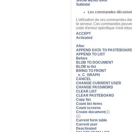
SHOW MENU BAR
Subtotal
Les commandes déconseill
L'utilisation de ces commandes dan
le serveur. Ces commandes peuvent
code d'erreur spécifique n'est retou
ACCEPT
Activated
After
APPEND DATA TO PASTEBOAR
APPEND TO LIST
Before
BLOB TO DOCUMENT
BLOB to list
BRING TO FRONT
_o_C_GRAPH
CANCEL
CHANGE CURRENT USER
CHANGE PASSWORD
CLEAR LIST
CLEAR PASTEBOARD
Copy list
Count list items
Count screens
Create document
(1)
(1)
Current form table
Current user
Deactivated