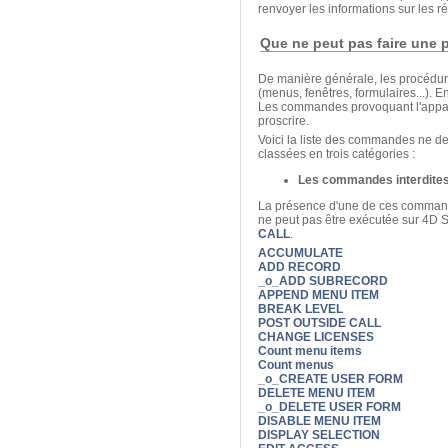
renvoyer les informations sur les r
Que ne peut pas faire une 
De manière générale, les procédure
(menus, fenêtres, formulaires...). E
Les commandes provoquant l'apparit
proscrire.
Voici la liste des commandes ne d
classées en trois catégories :
Les commandes interdites
La présence d'une de ces commande
ne peut pas être exécutée sur 4D Se
CALL
.
ACCUMULATE
ADD RECORD
_o_ADD SUBRECORD
APPEND MENU ITEM
BREAK LEVEL
POST OUTSIDE CALL
CHANGE LICENSES
Count menu items
Count menus
_o_CREATE USER FORM
DELETE MENU ITEM
_o_DELETE USER FORM
DISABLE MENU ITEM
DISPLAY SELECTION