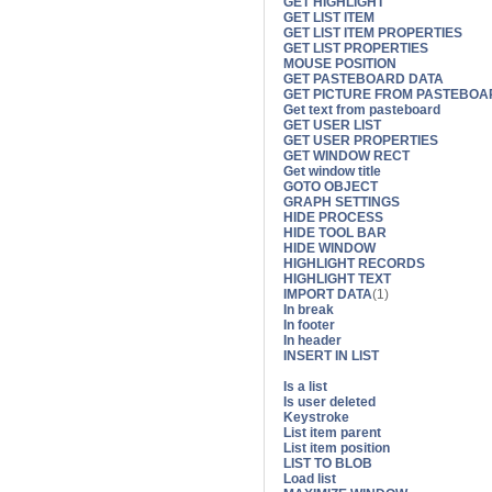
GET HIGHLIGHT
GET LIST ITEM
GET LIST ITEM PROPERTIES
GET LIST PROPERTIES
MOUSE POSITION
GET PASTEBOARD DATA
GET PICTURE FROM PASTEBOA
Get text from pasteboard
GET USER LIST
GET USER PROPERTIES
GET WINDOW RECT
Get window title
GOTO OBJECT
GRAPH SETTINGS
HIDE PROCESS
HIDE TOOL BAR
HIDE WINDOW
HIGHLIGHT RECORDS
HIGHLIGHT TEXT
IMPORT DATA
(1)
In break
In footer
In header
INSERT IN LIST
Is a list
Is user deleted
Keystroke
List item parent
List item position
LIST TO BLOB
Load list