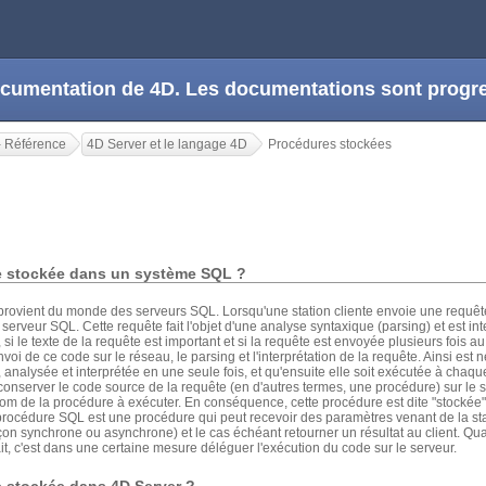
 documentation de 4D. Les documentations sont prog
- Référence
4D Server et le langage 4D
Procédures stockées
e stockée dans un système SQL ?
provient du monde des serveurs SQL. Lorsqu'une station cliente envoie une requêt
serveur SQL. Cette requête fait l'objet d'une analyse syntaxique (parsing) et est in
si le texte de la requête est important et si la requête est envoyée plusieurs fois au
 de ce code sur le réseau, le parsing et l'interprétation de la requête. Ainsi est né
 analysée et interprétée en une seule fois, et qu'ensuite elle soit exécutée à chaque
de conserver le code source de la requête (en d'autres termes, une procédure) sur le 
m de la procédure à exécuter. En conséquence, cette procédure est dite "stockée" 
océdure SQL est une procédure qui peut recevoir des paramètres venant de la stat
façon synchrone ou asynchrone) et le cas échéant retourner un résultat au client. Q
ait, c'est dans une certaine mesure déléguer l'exécution du code sur le serveur.
 stockée dans 4D Server ?