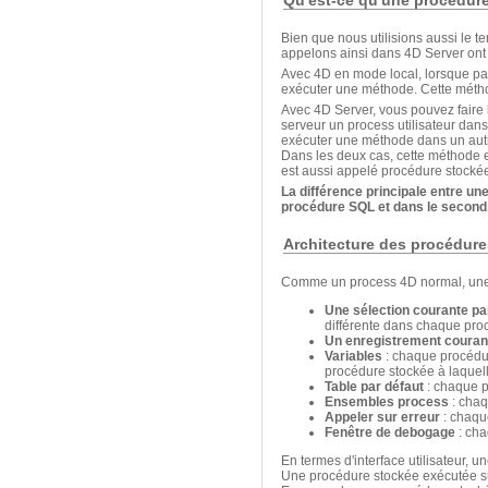
Bien que nous utilisions aussi le t
appelons ainsi dans 4D Server ont d
Avec 4D en mode local, lorsque p
exécuter une méthode. Cette méth
Avec 4D Server, vous pouvez faire 
serveur un process utilisateur da
exécuter une méthode dans un autre
Dans les deux cas, cette méthode
est aussi appelé procédure stocké
La différence principale entre u
procédure SQL et dans le secon
Architecture des procédur
Comme un process 4D normal, une 
Une sélection courante pa
différente dans chaque pro
Un enregistrement courant
Variables
: chaque procédur
procédure stockée à laquell
Table par défaut
: chaque p
Ensembles process
: chaq
Appeler sur erreur
: chaqu
Fenêtre de debogage
: cha
En termes d'interface utilisateur, 
Une procédure stockée exécutée su