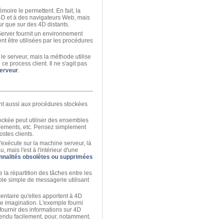
ire le permettent. En fait, la
4D et à des navigateurs Web, mais
ur que sur des 4D distants.
Server fournit un environnement
t être utilisées par les procédures
e serveur, mais la méthode utilise
e process client. Il ne s'agit pas
serveur
.
nt aussi aux procédures stockées
tockée peut utiliser des ensembles
trements, etc. Pensez simplement
ostes clients.
exécute sur la machine serveur, là
, mais l'est à l'intérieur d'une
nnalités obsolètes ou supprimées
 la répartition des tâches entre les
le simple de messagerie utilisant
entaire qu'elles apportent à 4D
re imagination. L'exemple fourni
ournir des informations sur 4D
tendu facilement, pour, notamment,