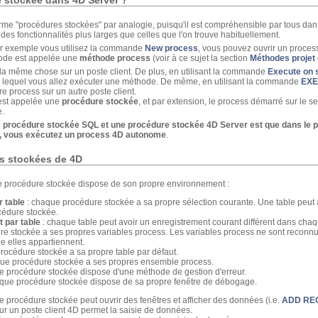
erme "procédures stockées" par analogie, puisqu'il est compréhensible par tous dans
es fonctionnalités plus larges que celles que l'on trouve habituellement.
ar exemple vous utilisez la commande
New process
, vous pouvez ouvrir un process
ode est appelée une
méthode process
(voir à ce sujet la section
Méthodes projet
la même chose sur un poste client. De plus, en utilisant la commande
Execute on 
ns lequel vous allez exécuter une méthode. De même, en utilisant la commande
EXE
 process sur un autre poste client.
 est appelée une
procédure stockée
, et par extension, le process démarré sur le se
e.
ne procédure stockée SQL et une procédure stockée 4D Server est que dans le
d, vous exécutez un process 4D autonome
.
es stockées de 4D
procédure stockée dispose de son propre environnement :
r table
: chaque procédure stockée a sa propre sélection courante. Une table peut 
cédure stockée.
 par table
: chaque table peut avoir un enregistrement courant différent dans cha
e stockée a ses propres variables process. Les variables process ne sont reconnu
e elles appartiennent.
rocédure stockée a sa propre table par défaut.
ue procédure stockée a ses propres ensemble process.
e procédure stockée dispose d'une méthode de gestion d'erreur.
que procédure stockée dispose de sa propre fenêtre de débogage.
une procédure stockée peut ouvrir des fenêtres et afficher des données (i.e.
ADD RE
r un poste client 4D permet la saisie de données.