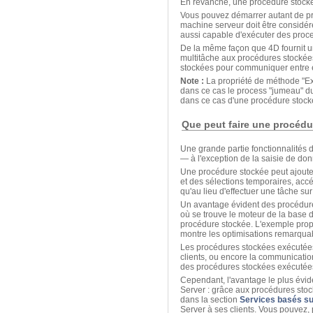
En revanche, une procédure stocké
Vous pouvez démarrer autant de pro
machine serveur doit être considé
aussi capable d'exécuter des proces
De la même façon que 4D fournit un
multitâche aux procédures stockées
stockées pour communiquer entre e
Note :
La propriété de méthode "Exé
dans ce cas le process "jumeau" du p
dans ce cas d'une procédure stocké
Que peut faire une procédu
Une grande partie fonctionnalités
— à l'exception de la saisie de do
Une procédure stockée peut ajouter,
et des sélections temporaires, acc
qu'au lieu d'effectuer une tâche sur
Un avantage évident des procédure
où se trouve le moteur de la base
procédure stockée. L'exemple prop
montre les optimisations remarquab
Les procédures stockées exécutées s
clients, ou encore la communicatio
des procédures stockées exécutées 
Cependant, l'avantage le plus évid
Server : grâce aux procédures stoc
dans la section
Services basés su
Server à ses clients. Vous pouvez,