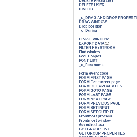
DELETE FROM LIST
DELETE USER
DIALOG
_o_DRAG AND DROP PROPERTI
DRAG WINDOW
Drop position
_o_During
ERASE WINDOW
EXPORT DATA
(1)
FILTER KEYSTROKE
Find window
Focus object
FONT LIST
_o_Font name
Form event code
FORM FIRST PAGE
FORM Get current page
FORM GET PROPERTIES
FORM GOTO PAGE
FORM LAST PAGE
FORM NEXT PAGE
FORM PREVIOUS PAGE
FORM SET INPUT
FORM SET OUTPUT
Frontmost process
Frontmost window
Get edited text
GET GROUP LIST
GET GROUP PROPERTIES