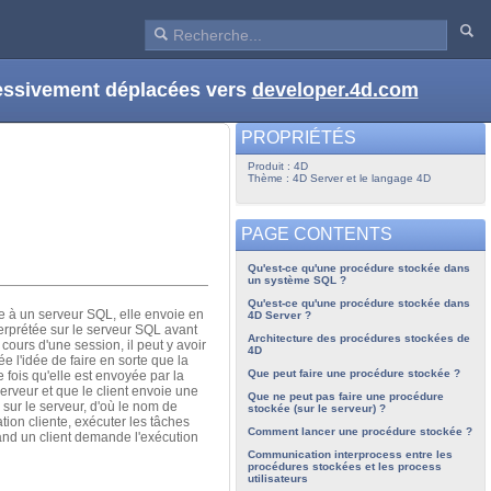
ressivement déplacées vers
developer.4d.com
PROPRIÉTÉS
Produit : 4D
Thème : 4D Server et le langage 4D
PAGE CONTENTS
Qu'est-ce qu'une procédure stockée dans
un système SQL ?
Qu'est-ce qu'une procédure stockée dans
e à un serveur SQL, elle envoie en
4D Server ?
terprétée sur le serveur SQL avant
Architecture des procédures stockées de
 cours d'une session, il peut y avoir
4D
e l'idée de faire en sorte que la
Que peut faire une procédure stockée ?
 fois qu'elle est envoyée par la
serveur et que le client envoie une
Que ne peut pas faire une procédure
sur le serveur, d'où le nom de
stockée (sur le serveur) ?
ion cliente, exécuter les tâches
Comment lancer une procédure stockée ?
uand un client demande l'exécution
Communication interprocess entre les
procédures stockées et les process
utilisateurs