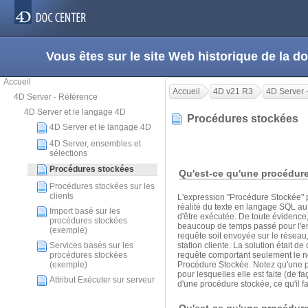
Vous êtes sur le site Web historique de la
Accueil
Accueil
4D v21 R3
4D Server 
4D Server - Référence
4D Server et le langage 4D
Procédures stockées
4D Server et le langage 4D
4D Server, ensembles et
sélections
Procédures stockées
Qu'est-ce qu'une procédur
Procédures stockées sur les
clients
L'expression "Procédure Stockée" 
réalité du texte en langage SQL au 
Import basé sur les
d'être exécutée. De toute évidence, 
procédures stockées
beaucoup de temps passé pour l'envoi
(exemple)
requête soit envoyée sur le réseau,
Services basés sur les
station cliente. La solution était 
procédures stockées
requête comportant seulement le no
(exemple)
Procédure Stockée. Notez qu'une pr
pour lesquelles elle est faite (de 
Attribut Exécuter sur serveur
d'une procédure stockée, ce qu'il f
Qu'est-ce qu'une procédure