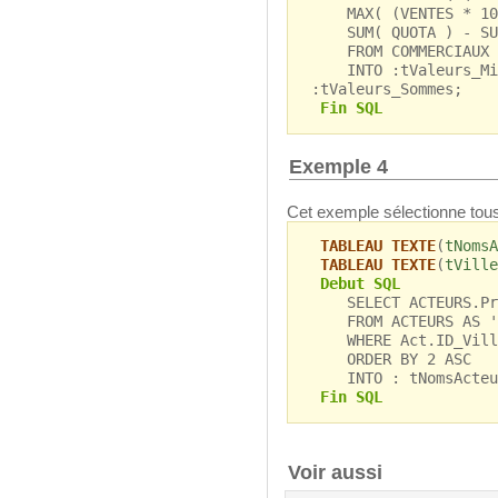
MAX( (VENTES * 100
SUM( QUOTA ) - SUM
FROM COMMERCIAUX
INTO :tValeurs_Min
:tValeurs_Sommes;
Fin SQL
Exemple 4
Cet exemple sélectionne tous
TABLEAU TEXTE
(
tNomsA
TABLEAU TEXTE
(
tVille
Debut SQL
SELECT ACTEURS.Pre
FROM ACTEURS AS 'Ac
WHERE Act.ID_Ville_
ORDER BY 2 ASC
INTO : tNomsActeur
Fin SQL
Voir aussi