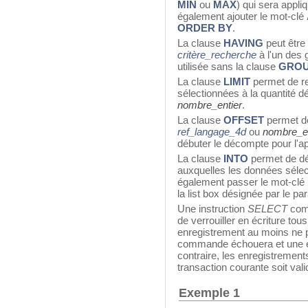
MIN
ou
MAX
) qui sera appl
également ajouter le mot-clé
ORDER BY
.
La clause
HAVING
peut être 
critère_recherche
à l'un des
utilisée sans la clause
GROU
La clause
LIMIT
permet de re
sélectionnées à la quantité dé
nombre_entier
.
La clause
OFFSET
permet de
ref_langage_4d
ou
nombre_en
débuter le décompte pour l'ap
La clause
INTO
permet de dé
auxquelles les données séle
également passer le mot-clé
la list box désignée par le p
Une instruction
SELECT
comp
de verrouiller en écriture tou
enregistrement au moins ne pe
commande échouera et une er
contraire, les enregistrements
transaction courante soit val
Exemple 1