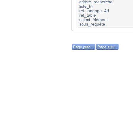
critère_recherche
liste_tri
ref_langage_4d
ref_table
select_élément
sous_requête
Page préc.
Page suiv.