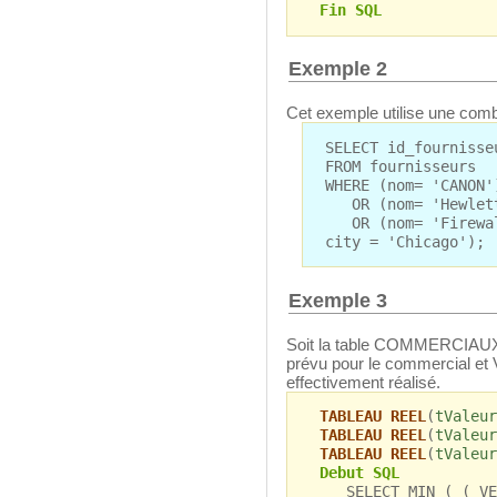
Fin SQL
Exemple 2
Cet exemple utilise une comb
SELECT id_fournisse
FROM fournisseurs
WHERE (nom= 'CANON'
OR (nom= 'Hewlett 
OR (nom= 'Firewall
city = 'Chicago');
Exemple 3
Soit la table COMMERCIAUX
prévu pour le commercial et
effectivement réalisé.
TABLEAU REEL
(
tValeur
TABLEAU REEL
(
tValeur
TABLEAU REEL
(
tValeur
Debut SQL
SELECT MIN ( ( VENT