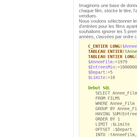
Imaginons une base de donnée
chaque film, stocke le titre, 
vendues.
Nous voulons sélectionner l
d'entrées pour les films ayan
souhaitons ignorer les 5 pre
années, classées par ordre c
C_ENTIER LONG
(
$Annee
TABLEAU ENTIER
(
tAnne
TABLEAU ENTIER LONG
(
$AnneeFilm
:=1979
$EntreesMin
:=1000000
$Depart
:=5
$Limite
:=10
Debut SQL
SELECT Annee_Film,
FROM FILMS
WHERE Annee_Film >
GROUP BY Annee_Fi
HAVING SUM(Entrees
ORDER BY 1
LIMIT :$Limite
OFFSET :$Depart
INTO :tAnneeFilm, 