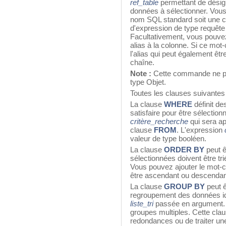
ref_table
permettant de désign
données à sélectionner. Vo
nom SQL standard soit une ch
d'expression de type requête 
Facultativement, vous pouve
alias à la colonne. Si ce mot-
l'alias qui peut également êt
chaîne.
Note :
Cette commande ne pr
type Objet.
Toutes les clauses suivantes 
La clause
WHERE
définit de
satisfaire pour être sélectio
critère_recherche
qui sera ap
clause
FROM
. L'expression
valeur de type booléen.
La clause
ORDER BY
peut ê
sélectionnées doivent être tr
Vous pouvez ajouter le mot-
être ascendant ou descendant.
La clause
GROUP BY
peut ê
regroupement des données ide
liste_tri
passée en argument.
groupes multiples. Cette cla
redondances ou de traiter une