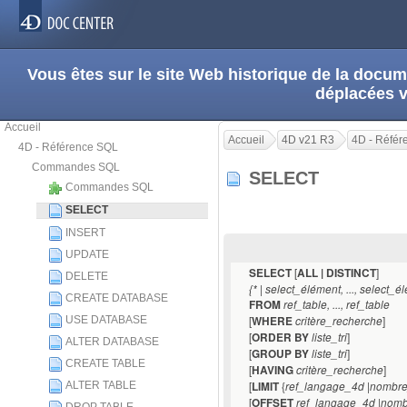
Vous êtes sur le site Web historique de la doc
déplacées 
Accueil
Accueil
4D v21 R3
4D - Réfé
4D - Référence SQL
Commandes SQL
SELECT
Commandes SQL
SELECT
INSERT
UPDATE
[
]
SELECT
ALL | DISTINCT
DELETE
{* | select_élément, ..., select_é
CREATE DATABASE
FROM
ref_table, ..., ref_table
[
]
USE DATABASE
WHERE
critère_recherche
[
]
ORDER BY
liste_tri
ALTER DATABASE
[
]
GROUP BY
liste_tri
CREATE TABLE
[
]
HAVING
critère_recherche
[
{
|
ALTER TABLE
LIMIT
ref_langage_4d
nombre
[
|
OFFSET
ref_langage_4d
nomb