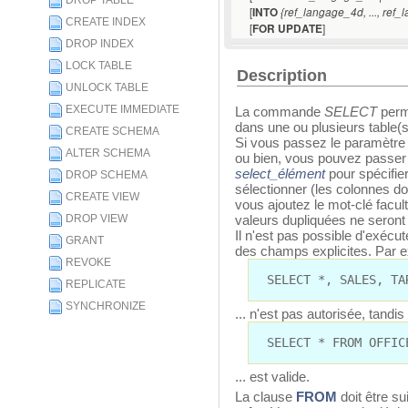
DROP TABLE
[
INTO
{ref_langage_4d, ..., ref
CREATE INDEX
[
]
FOR UPDATE
DROP INDEX
LOCK TABLE
Description
UNLOCK TABLE
EXECUTE IMMEDIATE
La commande
SELECT
perm
dans une ou plusieurs table(s
CREATE SCHEMA
Si vous passez le paramètre *
ALTER SCHEMA
ou bien, vous pouvez passer 
select_élément
pour spécifie
DROP SCHEMA
sélectionner (les colonnes do
CREATE VIEW
vous ajoutez le mot-clé facult
DROP VIEW
valeurs dupliquées ne seront
Il n'est pas possible d'exécut
GRANT
des champs explicites. Par ex
REVOKE
SELECT *, SALES, TA
REPLICATE
SYNCHRONIZE
... n'est pas autorisée, tandis
SELECT * FROM OFFIC
... est valide.
La clause
FROM
doit être su