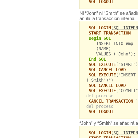
SQL LOGOUT
Ni “John” ni “Smith” se añadi
anula la transacción interna:
SQL LOGIN
(
SQL_INTERN
START TRANSACTION
Begin SQL
INSERT INTO emp
(NAME)
VALUES ('John');
End SQL
SQL EXECUTE
("START")
SQL CANCEL LOAD
SQL EXECUTE
("INSERT 
('Smith')")
SQL CANCEL LOAD
SQL EXECUTE
("COMMIT
del proceso
CANCEL TRANSACTION
`
del proceso
SQL LOGOUT
“John” y “Smith” se añadirá a
SQL LOGIN
(
SQL_INTERN