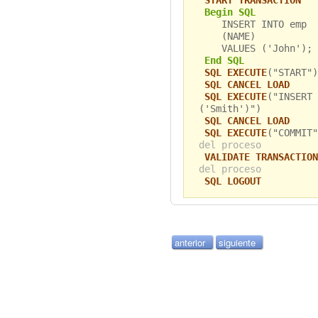
START TRANSACTION
Begin SQL
INSERT INTO emp
(NAME)
VALUES ('John');
End SQL
SQL EXECUTE
("START")
SQL CANCEL LOAD
SQL EXECUTE
("INSERT 
('Smith')")
SQL CANCEL LOAD
SQL EXECUTE
("COMMIT
del proceso
VALIDATE TRANSACTION
del proceso
SQL LOGOUT
anterior
siguiente