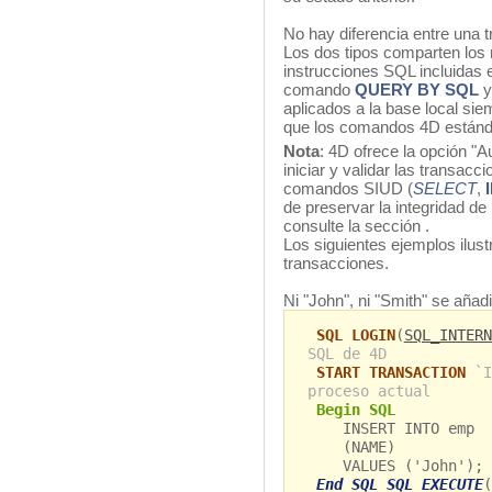
No hay diferencia entre una 
Los dos tipos comparten los
instrucciones SQL incluidas 
comando
QUERY BY SQL
y
aplicados a la base local si
que los comandos 4D estánd
Nota
: 4D ofrece la opción "A
iniciar y validar las transac
comandos SIUD (
SELECT
,
de preservar la integridad de
consulte la sección
.
Los siguientes ejemplos ilus
transacciones.
Ni "John", ni "Smith" se añadi
SQL LOGIN
(
SQL_INTERN
SQL de 4D
START TRANSACTION
`I
proceso actual
Begin SQL
INSERT INTO emp
(NAME)
VALUES ('John');
End SQL SQL EXECUTE