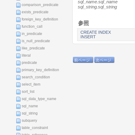
sql_name.sql_name
comparison_predicate
sql_string.sql_string
exists_predicate
foreign_key_definition
参照
function_call
CREATE INDEX
in_predicate
INSERT
is_null_predicate
like_predicate
literal
前ページ
次ページ
predicate
primary_key_definition
search_condition
select_item
sort_list
sql_data_type_name
sql_name
sql_string
subquery
table_constraint