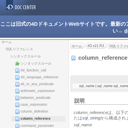
ここは旧式の4DドキュメントWebサイトです。最新
い→
d
ホーム
4D v21 R3
ホーム
SQLリファ
SQLリファレンス
シンタックスルール
column_referenc
シンタックスルール
4d_function_call
4d_language_reference
all_or_any_predicate
sql_name
|
sql_name
.
sql_nam
arithmetic_expression
between_predicate
説明
case_expression
column_definition
column_reference
は、以下
たは
sql_string
から構成されま
column_reference
sql_name
command_parameter