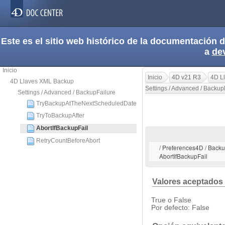
Este es el sitio web histórico de la documentación
a
de
Inicio
Inicio
4D v21 R3
4D L
4D Llaves XML Backup
Settings / Advanced / Backup
Settings / Advanced / BackupFailure
TryBackupAtTheNextScheduledDate
TryToBackupAfter
AbortIfBackupFail
RetryCountBeforeAbort
/ Preferences4D / Backup
AbortIfBackupFail
Valores aceptados
True o False
Por defecto: False