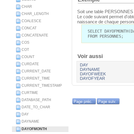
CHAR
Soit une table PERSONNES 
CHAR_LENGTH
Le code suivant permet d'obte
COALESCE
naissance de chaque personn
CONCAT
SELECT DAYOFMONTH(D
CONCATENATE
FROM PERSONNES;
COS
COT
Voir aussi
COUNT
CURDATE
DAY
DAYNAME
CURRENT_DATE
DAYOFWEEK
CURRENT_TIME
DAYOFYEAR
CURRENT_TIMESTAMP
CURTIME
DATABASE_PATH
Page préc.
Page suiv.
DATE_TO_CHAR
DAY
DAYNAME
DAYOFMONTH