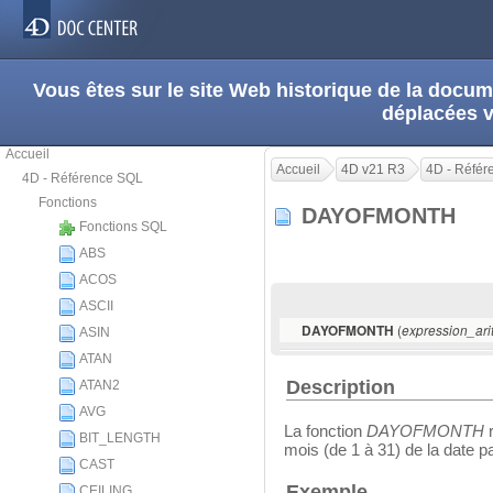
Vous êtes sur le site Web historique de la doc
déplacées 
Accueil
Accueil
4D v21 R3
4D - Réfé
4D - Référence SQL
Fonctions
DAYOFMONTH
Fonctions SQL
ABS
ACOS
ASCII
(
DAYOFMONTH
expression_ari
ASIN
ATAN
Description
ATAN2
AVG
La fonction
DAYOFMONTH
r
BIT_LENGTH
mois (de 1 à 31) de la date p
CAST
Exemple
CEILING