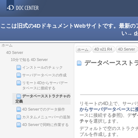
ここは旧式の4DドキュメントWebサイトです。最新
い→
d
ホーム
4D v21 R4
4D Server
ホーム
4D Server
10分で知る 4D Server
データベーススト
インストールのチェック
サーバデータベースの作成
リモート4Dからサーバデー
タベースに接続する
データベースストラクチャの
定義
リモートの4D上で、サーバ
からサーバデータベースに
4D Serverでのデータ操作
ースに接続する参照)、デ
ザ
カスタムメニューバーの追加
チャ
を選択します。
4D Serverで同時に作業する
デフォルトで空のストラク
ブルを作成します。