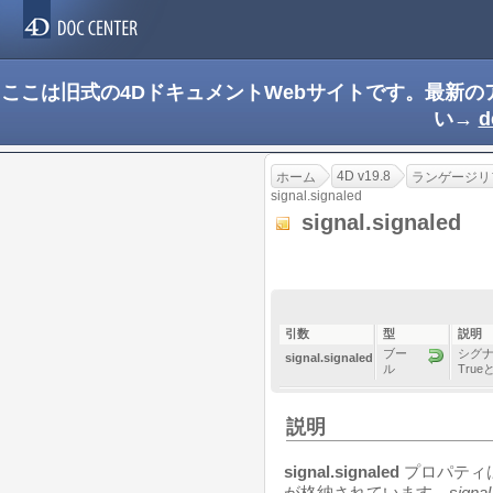
ここは旧式の4DドキュメントWebサイトです。最新
い→
d
4D v19.8
ホーム
ランゲージリ
signal.signaled
signal.signaled
引数
型
説明
ブー
シグナ
signal.signaled
ル
Tru
説明
signal.signaled
プロパティ
が格納されています。
signal