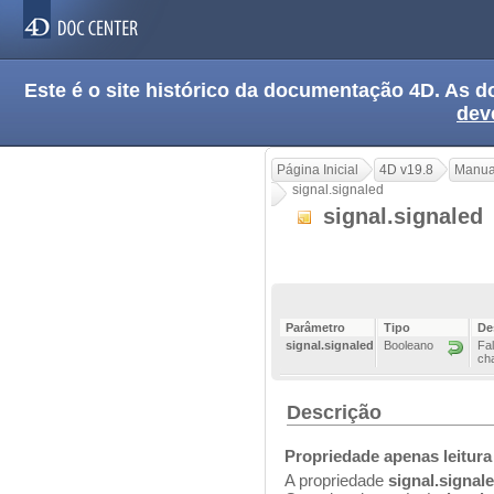
Este é o site histórico da documentação 4D. As
dev
Página Inicial
4D v19.8
Manua
signal.signaled
signal.signaled
Parâmetro
Tipo
De
signal.signaled
Booleano
Fal
ch
Descrição
Propriedade apenas leitura
A propriedade
signal.signal