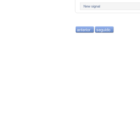
New signal
anterior
seguido