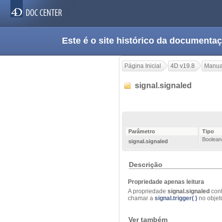
Este é o site histórico da documen
Página Inicial
4D v19.8
Manua
signal.signaled
Parâmetro
Tipo
Boolean
signal.signaled
Descrição
Propriedade apenas leitura
A propriedade
signal.signaled
con
chamar a
signal.trigger( )
no
objet
Ver também