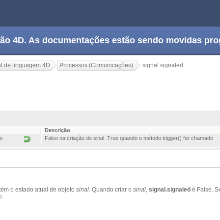
tação 4D. As documentações estão sendo movidas pr
l de linguagem 4D
Processos (Comunicações)
signal.signaled
Descrição
o
Falso na criação do sinal. True quando o método trigger() for chamado
tém o estado atual de objeto
sinal
.
Q
uando criar o
sinal
,
signal.signaled
é False.
S
o.