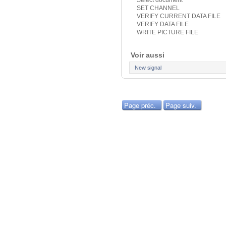
Select document
SET CHANNEL
VERIFY CURRENT DATA FILE
VERIFY DATA FILE
WRITE PICTURE FILE
Voir aussi
New signal
Page préc.
Page suiv.