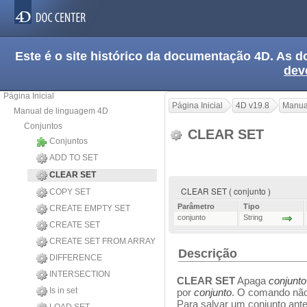
Este é o site histórico da documentação 4D. As
dev
Página Inicial
Página Inicial
4D v19.8
Manua
Manual de linguagem 4D
Conjuntos
CLEAR SET
Conjuntos
ADD TO SET
CLEAR SET
CLEAR SET ( conjunto )
COPY SET
Parâmetro
Tipo
CREATE EMPTY SET
conjunto
String
CREATE SET
CREATE SET FROM ARRAY
Descrição
DIFFERENCE
INTERSECTION
CLEAR SET
Apaga
conjunto
Is in set
por
conjunto
. O comando não 
Para salvar um conjunto ante