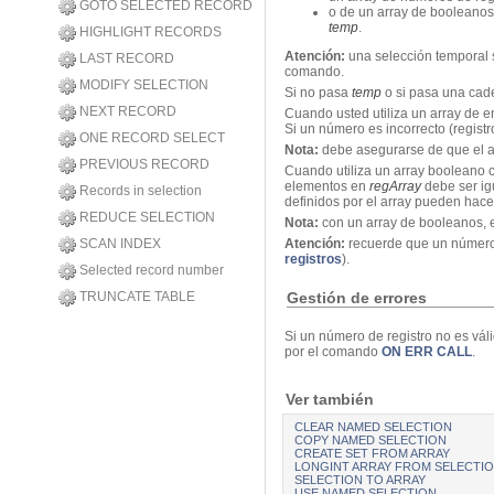
GOTO SELECTED RECORD
o de un array de booleanos.
temp
.
HIGHLIGHT RECORDS
Atención:
una selección temporal s
LAST RECORD
comando.
MODIFY SELECTION
Si no pasa
temp
o si pasa una cade
NEXT RECORD
Cuando usted utiliza un array de e
Si un número es incorrecto (registr
ONE RECORD SELECT
Nota:
debe asegurarse de que el arr
PREVIOUS RECORD
Cuando utiliza un array booleano c
elementos en
regArray
debe ser ig
Records in selection
definidos por el array pueden hacer
REDUCE SELECTION
Nota:
con un array de booleanos, e
SCAN INDEX
Atención
:
recuerde que un número de
registros
).
Selected record number
Gestión de errores
TRUNCATE TABLE
Si un número de registro no es vál
por el comando
ON ERR CALL
.
Ver también
CLEAR NAMED SELECTION
COPY NAMED SELECTION
CREATE SET FROM ARRAY
LONGINT ARRAY FROM SELECTI
SELECTION TO ARRAY
USE NAMED SELECTION