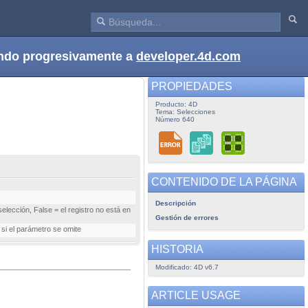
dando progresivamente a
developer.4d.com
PROPIEDADES
Producto: 4D
Tema: Selecciones
Número 640
CONTENIDO DE LA PÁGINA
Descripción
elección, False = el registro no está en
Gestión de errores
 si el parámetro se omite
HISTORIA
Modificado: 4D v6.7
ARTICLE USAGE