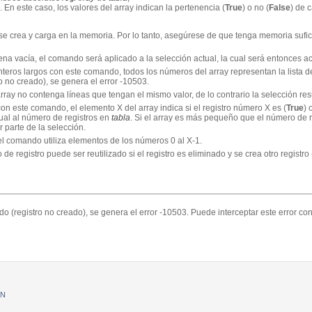
 En este caso, los valores del array indican la pertenencia (
True
) o no (
False
) de 
e crea y carga en la memoria. Por lo tanto, asegúrese de que tenga memoria sufic
na vacía, el comando será aplicado a la selección actual, la cual será entonces ac
nteros largos con este comando, todos los números del array representan la lista 
o no creado), se genera el error -10503.
ay no contenga líneas que tengan el mismo valor, de lo contrario la selección resu
on este comando, el elemento X del array indica si el registro número X es (
True
) 
ual al número de registros en
tabla
. Si el array es más pequeño que el número de re
 parte de la selección.
l comando utiliza elementos de los números 0 al X-1.
 registro puede ser reutilizado si el registro es eliminado y se crea otro registro
ido (registro no creado), se genera el error -10503. Puede interceptar este error c
ON