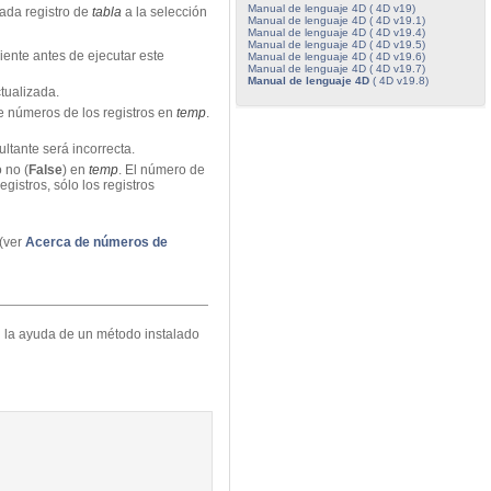
Manual de lenguaje 4D ( 4D v19)
cada registro de
tabla
a la selección
Manual de lenguaje 4D ( 4D v19.1)
Manual de lenguaje 4D ( 4D v19.4)
Manual de lenguaje 4D ( 4D v19.5)
iente antes de ejecutar este
Manual de lenguaje 4D ( 4D v19.6)
Manual de lenguaje 4D ( 4D v19.7)
Manual de lenguaje 4D
( 4D v19.8)
tualizada.
de números de los registros en
temp
.
ltante será incorrecta.
o no (
False
) en
temp
. El número de
gistros, sólo los registros
 (ver
Acerca de números de
on la ayuda de un método instalado