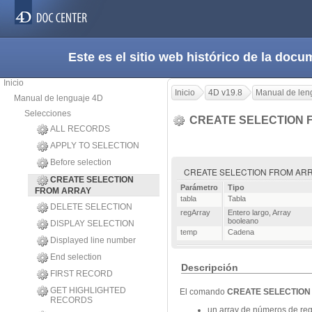
Este es el sitio web histórico de la do
Inicio
Inicio
4D v19.8
Manual de len
Manual de lenguaje 4D
Selecciones
CREATE SELECTION 
ALL RECORDS
APPLY TO SELECTION
Before selection
CREATE SELECTION FROM ARRAY ( 
CREATE SELECTION
Parámetro
Tipo
FROM ARRAY
tabla
Tabla
DELETE SELECTION
regArray
Entero largo
,
Array
booleano
DISPLAY SELECTION
temp
Cadena
Displayed line number
End selection
Descripción
FIRST RECORD
GET HIGHLIGHTED
El comando
CREATE SELECTION
RECORDS
un array de números de reg