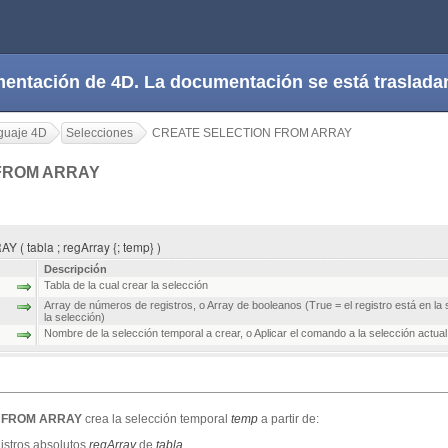
cumentación de 4D. La documentación se está trasla
guaje 4D
Selecciones
CREATE SELECTION FROM ARRAY
FROM ARRAY
tabla ; regArray {; temp} )
Descripción
Tabla de la cual crear la selección
Array de números de registros, o Array de booleanos (True = el registro está en la s
la selección)
Nombre de la selección temporal a crear, o Aplicar el comando a la selección actual
 FROM ARRAY
crea la selección temporal
temp
a partir de:
istros absolutos
regArray
de
tabla
,