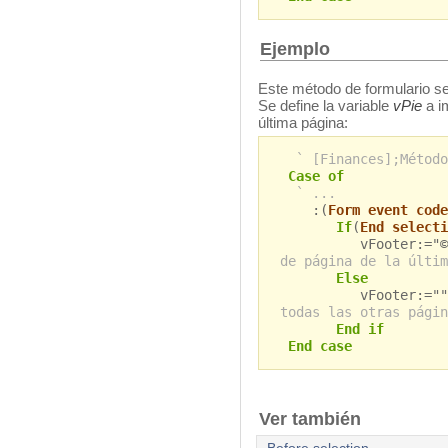
Ejemplo
Este método de formulario se 
Se define la variable
vPie
a i
última página:
` [Finances];Método
Case of
` ...
:(
Form event code
If
(
End selecti
vFooter:="©200
de página de la últim
Else
vFooter:="
todas las otras págin
End if
End case
Ver también