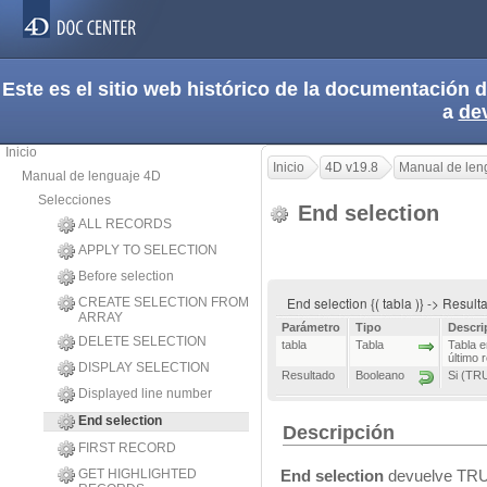
Este es el sitio web histórico de la documentación
a
de
Inicio
Inicio
4D v19.8
Manual de len
Manual de lenguaje 4D
Selecciones
End selection
ALL RECORDS
APPLY TO SELECTION
Before selection
End selection {( tabla )} -> Resul
CREATE SELECTION FROM
ARRAY
Parámetro
Tipo
Descri
DELETE SELECTION
tabla
Tabla
Tabla e
último 
DISPLAY SELECTION
Resultado
Booleano
Si (TR
Displayed line number
End selection
Descripción
FIRST RECORD
GET HIGHLIGHTED
End selection
devuelve TRUE