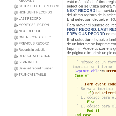
RECORDS
está más allá del último regi
selection
se utiliza generalm
GOTO SELECTED RECORD
NEXT RECORD
ha movido o 
HIGHLIGHT RECORDS
del último registro de la sele
LAST RECORD
End selection
devuelve TR
Para mover el puntero del regi
MODIFY SELECTION
FIRST RECORD
,
LAST R
NEXT RECORD
PREVIOUS RECORD
no mue
ONE RECORD SELECT
End selection
devuelve tamb
PREVIOUS RECORD
de un informe se imprime c
Imprimir. Puede utilizar el si
Records in selection
de página e imprimir un pie d
REDUCE SELECTION
` Método de un form
SCAN INDEX
imprimir un informe
Selected record number
$vpFormTable
:=
Curren
TRUNCATE TABLE
Case of
` ...
:(
Form event code
` Se va a imprimir 
If
(
End selecti
` El código para el
Else
` El código para el
End if
End case