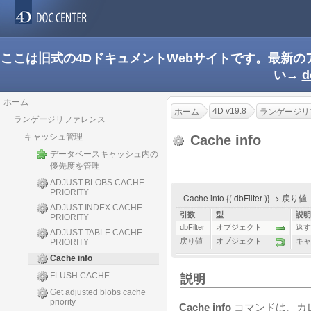
ここは旧式の4DドキュメントWebサイトです。最新
い→
d
ホーム
4D v19.8
ホーム
ランゲージリ
ランゲージリファレンス
キャッシュ管理
Cache info
データベースキャッシュ内の
優先度を管理
ADJUST BLOBS CACHE
PRIORITY
Cache info {( dbFilter )} -> 戻り値
ADJUST INDEX CACHE
引数
型
説明
PRIORITY
dbFilter
オブジェクト
返す
ADJUST TABLE CACHE
戻り値
オブジェクト
キャ
PRIORITY
Cache info
FLUSH CACHE
説明
Get adjusted blobs cache
priority
Cache info
コマンドは、カ