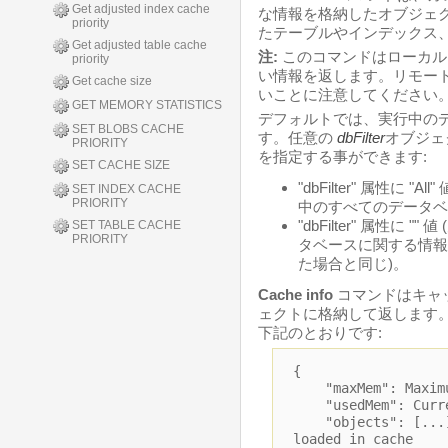
Get adjusted index cache
な情報を格納したオブジェク
priority
たテーブルやインデックス、
Get adjusted table cache
注:
このコマンドはローカルモード
priority
い情報を返します。リモー
Get cache size
いことに注意してください
GET MEMORY STATISTICS
デフォルトでは、実行中の
SET BLOBS CACHE
す。任意の
dbFilter
オブジェ
PRIORITY
を指定する事ができます:
SET CACHE SIZE
"dbFilter" 属性に
SET INDEX CACHE
PRIORITY
中のすべてのデータベ
"dbFilter" 属性に
SET TABLE CACHE
PRIORITY
タベースに関する情報
た場合と同じ)。
Cache info
コマンドはキャ
ェクトに格納して返します
下記のとおりです:
{
"maxMem": Maximum
"usedMem": Curren
"objects": [...] 
loaded in cache