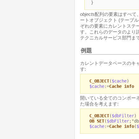
}
objects
配列の要素はすべて
ートオブジェクト (テーブル
ぞれの要素にカレントステ
す。これらのデータのより
テクニカルサービス部門ま
例題
カレントデータベースのキ
す:
C_OBJECT
(
$cache
)
$cache
:=
Cache info
開いている全てのコンポー
た場合を考えます:
C_OBJECT
(
$dbFilter
)
OB SET
(
$dbFilter
;"db
$cache
:=
Cache info
(
$