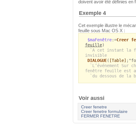
doivent avoir été définies en f
Exemple 4
Cet exemple illustre le mécan
feuille sous Mac OS X :
$maFenêtre
:=
Creer fe
feuille
)
`A cet instant la f
invisible
DIALOGUE
(
[Table]
;"fo
`L’événement Sur ch
fenêtre feuille est a
`du dessous de la b
Voir aussi
Creer fenetre
Creer fenetre formulaire
FERMER FENETRE