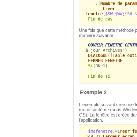
:(
Nombre de param
Creer
fenetre
(
$SW
-
$WW
;
$SH
-
$
Fin de cas
Une fois que cette méthode pro
manière suivante :
OUVRIR FENETRE CENTR
à jour Archives")
DIALOGUE
(
[Table outi
FERMER FENETRE
Si
(OK=1)
` ...
Fin de si
Exemple 2
L'exemple suivant crée une f
menu système (sous Windows
OS). La fenêtre est créée dans
l'application.
$mafenetre
:=
Creer fe
149;33;
Largeur ecran
-