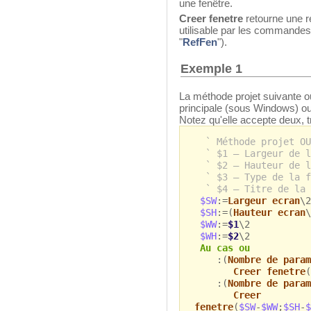
une fenêtre.
Creer fenetre
retourne une r
utilisable par les commandes
"
RefFen
").
Exemple 1
La méthode projet suivante o
principale (sous Windows) ou
Notez qu'elle accepte deux, t
` Méthode projet OU
` $1 – Largeur de l
` $2 – Hauteur de l
` $3 – Type de la f
` $4 – Titre de la 
$SW
:=
Largeur ecran
\2
$SH
:=(
Hauteur ecran
\
$WW
:=
$1
\2
$WH
:=
$2
\2
Au cas ou
:(
Nombre de param
Creer fenetre
(
:(
Nombre de param
Creer
fenetre
(
$SW
-
$WW
;
$SH
-
$