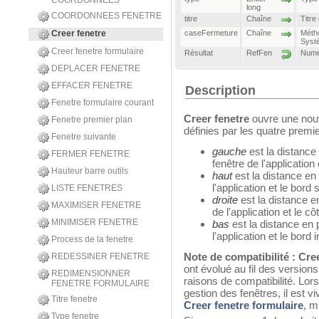
COORDONNEES
long
COORDONNEES FENETRE
titre
Chaîne
Titre
Creer fenetre
caseFermeture
Chaîne
Métho
Systè
Creer fenetre formulaire
Résultat
RefFen
Numér
DEPLACER FENETRE
EFFACER FENETRE
Description
Fenetre formulaire courant
Creer fenetre
ouvre une nouv
Fenetre premier plan
définies par les quatre premi
Fenetre suivante
gauche
est la distance 
FERMER FENETRE
fenêtre de l'application
Hauteur barre outils
haut
est la distance en 
l'application et le bord 
LISTE FENETRES
droite
est la distance en
MAXIMISER FENETRE
de l'application et le côt
MINIMISER FENETRE
bas
est la distance en p
l'application et le bord i
Process de la fenetre
Note de compatibilité :
Cree
REDESSINER FENETRE
ont évolué au fil des version
REDIMENSIONNER
raisons de compatibilité. Lo
FENETRE FORMULAIRE
gestion des fenêtres, il est 
Titre fenetre
Creer fenetre formulaire
, m
Type fenetre