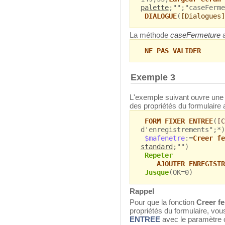
palette
;"";"caseFerme
DIALOGUE
(
[Dialogues]
La méthode
caseFermeture
a
NE PAS VALIDER
Exemple 3
L'exemple suivant ouvre une fe
des propriétés du formulaire a
FORM FIXER ENTREE
(
[C
d'enregistrements";*)
$mafenetre
:=
Creer fe
standard
;"")
Repeter
AJOUTER ENREGISTR
Jusque
(OK=0)
Rappel
Pour que la fonction
Creer f
propriétés du formulaire, vo
ENTREE
avec le paramètre 