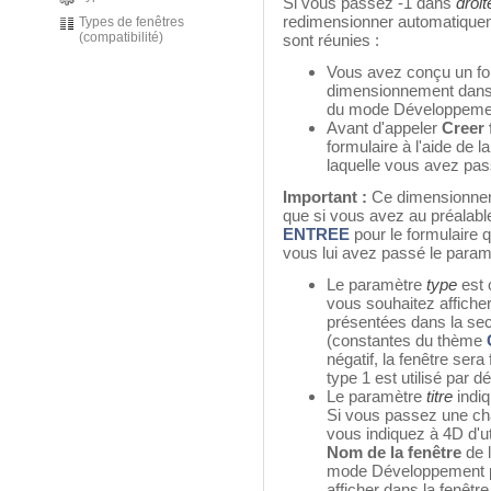
Si vous passez -1 dans
droit
redimensionner automatiqueme
Types de fenêtres
(compatibilité)
sont réunies :
Vous avez conçu un for
dimensionnement dans l
du mode Développeme
Avant d'appeler
Creer 
formulaire à l'aide de
laquelle vous avez pas
Important :
Ce dimensionneme
que si vous avez au préala
ENTREE
pour le formulaire q
vous lui avez passé le paramè
Le paramètre
type
est o
vous souhaitez afficher
présentées dans la se
(constantes du thème
négatif, la fenêtre sera 
type 1 est utilisé par dé
Le paramètre
titre
indiq
Si vous passez une cha
vous indiquez à 4D d'ut
Nom de la fenêtre
de l
mode Développement pou
afficher dans la fenêtre