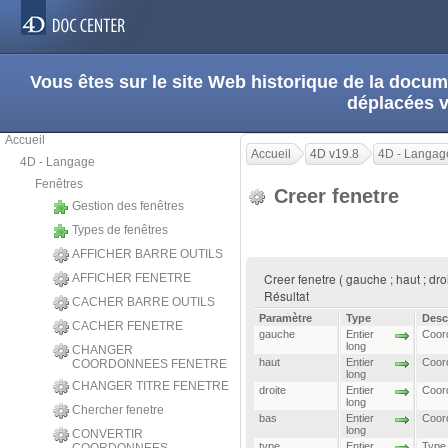
Vous êtes sur le site Web historique de la doc
déplacées 
Accueil
Accueil
4D v19.8
4D - Langag
4D - Langage
Fenêtres
Creer fenetre
Gestion des fenêtres
Types de fenêtres
AFFICHER BARRE OUTILS
Creer fenetre ( gauche ; haut ; droit
AFFICHER FENETRE
Résultat
CACHER BARRE OUTILS
Paramètre
Type
Desc
CACHER FENETRE
gauche
Entier
Coord
long
CHANGER
haut
Entier
Coord
COORDONNEES FENETRE
long
CHANGER TITRE FENETRE
droite
Entier
Coord
long
Chercher fenetre
bas
Entier
Coord
long
CONVERTIR
type
Entier
Type 