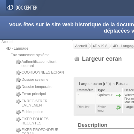
Vous êtes sur le site Web historique de la doc
déplacées 
Accueil
Accueil
4D v19.8
4D - Langag
4D - Langage
Environnement système
Largeur ecran
Authentification client
courant
COORDONNEES ECRAN
Dossier systeme
Largeur ecran {( * )} -> Résultat
Dossier temporaire
Paramètre
Type
Descr
Ecran principal
*
Opérateur
Window
l'écran
ENREGISTRER
Macint
EVENEMENT
Résultat
Entier
Largeu
long
Fichier police
FIXER POLICES
RECENTES
Description
FIXER PROFONDEUR