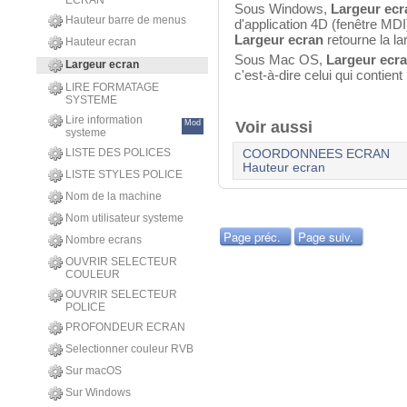
ECRAN
Sous Windows,
Largeur ec
Hauteur barre de menus
d'application 4D (fenêtre MDI
Largeur ecran
retourne la la
Hauteur ecran
Sous Mac OS,
Largeur ecr
Largeur ecran
c'est-à-dire celui qui contien
LIRE FORMATAGE
SYSTEME
Lire information
Mod
Voir aussi
systeme
LISTE DES POLICES
COORDONNEES ECRAN
Hauteur ecran
LISTE STYLES POLICE
Nom de la machine
Nom utilisateur systeme
Page préc.
Page suiv.
Nombre ecrans
OUVRIR SELECTEUR
COULEUR
OUVRIR SELECTEUR
POLICE
PROFONDEUR ECRAN
Selectionner couleur RVB
Sur macOS
Sur Windows