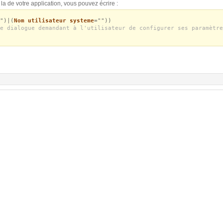
la de votre application, vous pouvez écrire :
")|(
Nom utilisateur systeme
=""))
e dialogue demandant à l'utilisateur de configurer ses paramètre