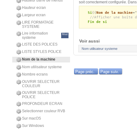
Hauteur barre de menus
soit correctement configurée. Dans 
Hauteur ecran
Si
((
Nom de la machine
="
Largeur ecran
//Afficher une boîte d
Fin de si
LIRE FORMATAGE
SYSTEME
Lire information
Mod
systeme
Voir aussi
LISTE DES POLICES
Nom utilisateur systeme
LISTE STYLES POLICE
Nom de la machine
Nom utilisateur systeme
Page préc.
Page suiv.
Nombre ecrans
OUVRIR SELECTEUR
COULEUR
OUVRIR SELECTEUR
POLICE
PROFONDEUR ECRAN
Selectionner couleur RVB
Sur macOS
Sur Windows