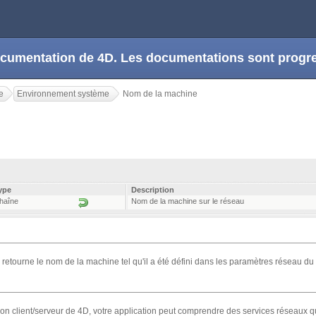
 documentation de 4D. Les documentations sont prog
e
Environnement système
Nom de la machine
ype
Description
haîne
Nom de la machine sur le réseau
e
retourne le nom de la machine tel qu'il a été défini dans les paramètres réseau du 
sion client/serveur de 4D, votre application peut comprendre des services réseaux 