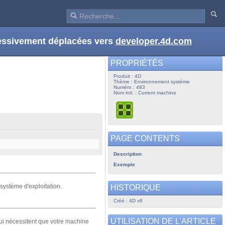
ressivement déplacées vers
developer.4d.com
PROPRIÉTÉS
Produit : 4D
Thème : Environnement système
Numéro : 483
Nom intl. : Current machine
PAGE CONTENTS
Description
Exemple
système d'exploitation.
HISTORIQUE
Créé : 4D v6
UTILISATION DE L'ARTICLE
qui nécessitent que votre machine