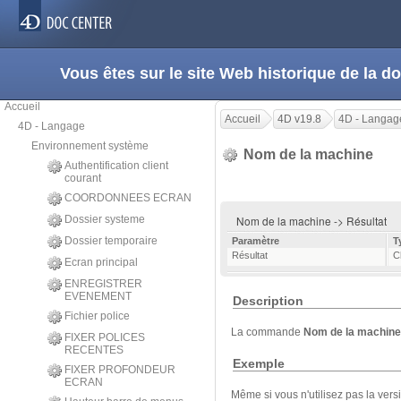
Vous êtes sur le site Web historique de la
Accueil
Accueil
4D v19.8
4D - Langag
4D - Langage
Environnement système
Nom de la machine
Authentification client
courant
COORDONNEES ECRAN
Dossier systeme
Nom de la machine -> Résultat
Dossier temporaire
Paramètre
T
Résultat
C
Ecran principal
ENREGISTRER
EVENEMENT
Description
Fichier police
La commande
Nom de la machin
FIXER POLICES
RECENTES
Exemple
FIXER PROFONDEUR
ECRAN
Même si vous n'utilisez pas la ver