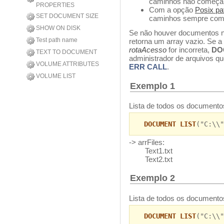
caminhos não começam
PROPERTIES
Com a opção
Posix pa
SET DOCUMENT SIZE
caminhos sempre com
SHOW ON DISK
Se não houver documentos n
Test path name
retorna um array vazio. Se 
rotaAcesso
for incorreta,
DO
TEXT TO DOCUMENT
administrador de arquivos qu
VOLUME ATTRIBUTES
ERR CALL
.
VOLUME LIST
Exemplo 1
Lista de todos os documento
DOCUMENT LIST
("C:\\"
-> arrFiles:
Text1.txt
Text2.txt
Exemplo 2
Lista de todos os document
DOCUMENT LIST
("C:\\"