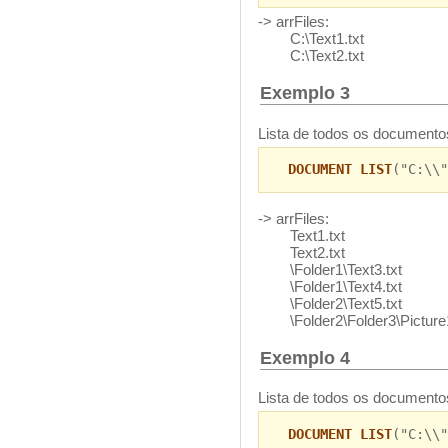
-> arrFiles:
C:\Text1.txt
C:\Text2.txt
Exemplo 3
Lista de todos os documentos
DOCUMENT LIST
("C:\\"
-> arrFiles:
Text1.txt
Text2.txt
\Folder1\Text3.txt
\Folder1\Text4.txt
\Folder2\Text5.txt
\Folder2\Folder3\Picture
Exemplo 4
Lista de todos os documento
DOCUMENT LIST
("C:\\"