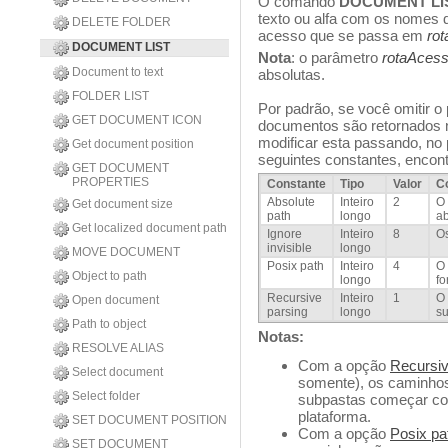
O comando
DOCUMENT LI
texto ou alfa com os nomes 
DELETE FOLDER
acesso que se passa em
ro
DOCUMENT LIST
Nota
: o parâmetro
rotaAces
Document to text
absolutas.
FOLDER LIST
Por padrão, se você omitir 
GET DOCUMENT ICON
documentos são retornados 
modificar esta passando, no
Get document position
seguintes constantes, encon
GET DOCUMENT
PROPERTIES
Constante
Tipo
Valor
C
Absolute
Inteiro
2
O 
Get document size
path
longo
ab
Get localized document path
Ignore
Inteiro
8
Os
invisible
longo
MOVE DOCUMENT
Posix path
Inteiro
4
O 
Object to path
longo
f
Recursive
Inteiro
1
O 
Open document
parsing
longo
su
Path to object
Notas:
RESOLVE ALIAS
Com a opção
Recursiv
Select document
somente), os caminho
Select folder
subpastas começar com
plataforma.
SET DOCUMENT POSITION
Com a opção
Posix pa
SET DOCUMENT