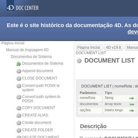
Este é o site histórico da documentação 4D. As
dev
Página Inicial
Página Inicial
4D v19.8
Manua
Manual de linguagem 4D
DOCUMENT LIST
Documentos de Sistema
DOCUMENT LIST
Documentos de Sistema
Append document
CLOSE DOCUMENT
DOCUMENT LIST ( nomeRota ; do
Convert path POSIX to
system
Parâmetro
Tipo
Convert path system to
nomeRota
String
POSIX
documentos
Array texto
COPY DOCUMENT
opções
Inteiro longo
CREATE ALIAS
Create document
Descrição
CREATE FOLDER
DELETE DOCUMENT