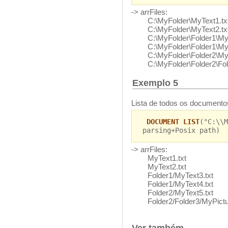
-> arrFiles:
C:\MyFolder\MyText1.tx
C:\MyFolder\MyText2.tx
C:\MyFolder\Folder1\MyT
C:\MyFolder\Folder1\MyT
C:\MyFolder\Folder2\MyT
C:\MyFolder\Folder2\Fold
Exemplo 5
Lista de todos os documentos
DOCUMENT LIST
("C:\\M
parsing+Posix path)
-> arrFiles:
MyText1.txt
MyText2.txt
Folder1/MyText3.txt
Folder1/MyText4.txt
Folder2/MyText5.txt
Folder2/Folder3/MyPictu
Ver também