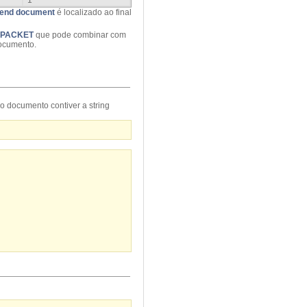
1
end document
é localizado ao final
 PACKET
que pode combinar com
documento.
o documento contiver a string