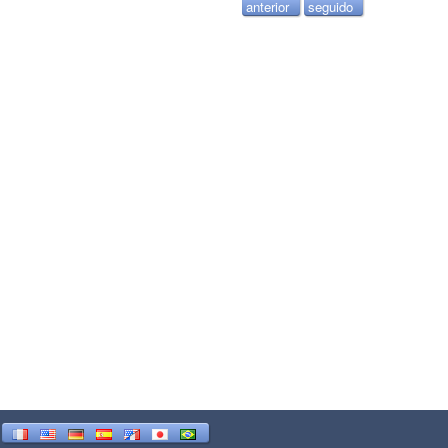
anterior
seguido