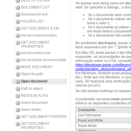
DELETE FOLDER
Se passar uma string vazia em
do
DOCUMENT LIST
abrir. Se cancelar o diálogo, o do
Document to text
Se o documento abrir corr
Se o documento estiver ab
FOLDER LIST
toma o valor 1.
Se o documento já estiver a
GET DOCUMENT ICON
em modo leitura unicamente,
Get document position
Se o documento não existir
GET DOCUMENT
No parâmetro
tipoArquivo
, passe 
PROPERTIES
tipos separados por um ";" (ponto 
Em Mac OS, pode passar o tipo Mac 
Get document size
responder as necessidades de padro
Get localized document path
informação sobre os UTIs, consulte
https://developer.apple.com/libr
MOVE DOCUMENT
understanding_utis/understand_uti
Em Windows, também pode passar um
Object to path
etc.). Note que em Windows, o usuár
Open document
caso, 4D realizará uma verificação
retorna um erro.
Path to object
Se não deseja restringir os arquivo
RESOLVE ALIAS
O parâmetro opcional
modo
permit
Select document
oferece as seguintes constantes pr
Select folder
Constante
Get Pathname
SET DOCUMENT POSITION
Read and Write
SET DOCUMENT
Read Mode
PROPERTIES