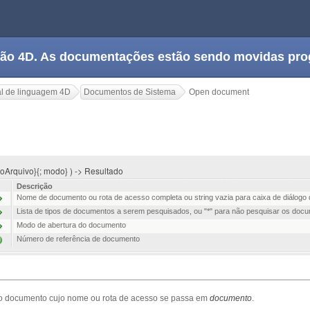
tação 4D. As documentações estão sendo movidas pr
l de linguagem 4D
Documentos de Sistema
Open document
oArquivo}{; modo} ) -> Resultado
Descrição
Nome de documento ou rota de acesso completa ou string vazia para caixa de diálogo 
Lista de tipos de documentos a serem pesquisados, ou "*" para não pesquisar os doc
Modo de abertura do documento
Número de referência de documento
o documento cujo nome ou rota de acesso se passa em
documento
.