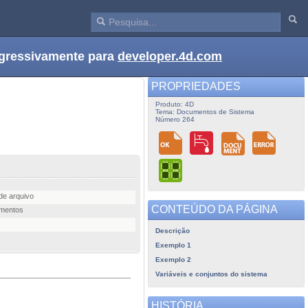
ogressivamente para
developer.4d.com
PROPRIEDADES
Produto: 4D
Tema: Documentos de Sistema
Número 264
de arquivo
CONTEÚDO DA PÁGINA
umentos
Descrição
Exemplo 1
Exemplo 2
Variáveis e conjuntos do sistema
HISTÓRIA