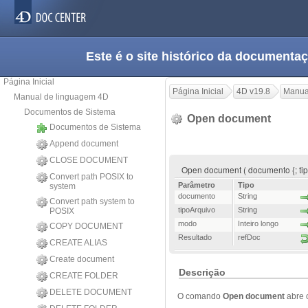
Este é o site histórico da documen
Página Inicial
Página Inicial
4D v19.8
Manua
Manual de linguagem 4D
Documentos de Sistema
Open document
Documentos de Sistema
Append document
CLOSE DOCUMENT
Open document ( documento {; tip
Convert path POSIX to
Parâmetro
Tipo
system
documento
String
Convert path system to
tipoArquivo
String
POSIX
modo
Inteiro longo
COPY DOCUMENT
Resultado
refDoc
CREATE ALIAS
Create document
Descrição
CREATE FOLDER
DELETE DOCUMENT
O comando
Open document
abre 