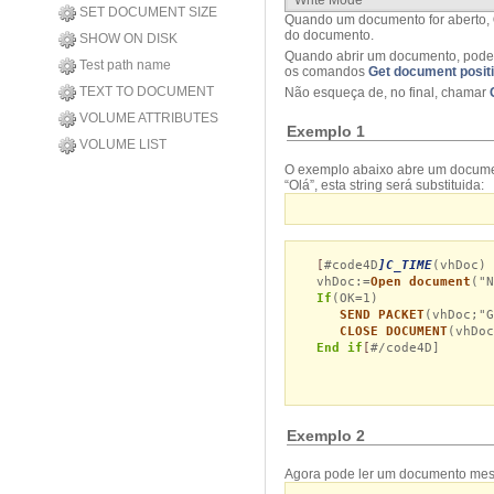
Write Mode
SET DOCUMENT SIZE
Quando um documento for aberto,
do documento.
SHOW ON DISK
Quando abrir um documento, pode 
Test path name
os comandos
Get document posit
TEXT TO DOCUMENT
Não esqueça de, no final, chamar
VOLUME ATTRIBUTES
Exemplo 1
VOLUME LIST
O exemplo abaixo abre um document
“Olá”, esta string será substituida:
[
#code4D
]C_TIME
(vhDoc)
vhDoc:=
Open document
("N
If
(OK=1)
SEND PACKET
(vhDoc;"
CLOSE DOCUMENT
(vhDo
End if
[
#/code4D]
Exemplo 2
Agora pode ler um documento mesm