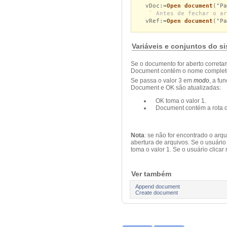
vDoc:=
Open document
("P
` Antes de fechar o ar
vRef:=
Open document
("Pa
Variáveis e conjuntos do s
Se o documento for aberto corretam
Document contém o nome complet
Se passa o valor 3 em
modo
, a fu
Document e OK são atualizadas:
OK toma o valor 1.
Document contém a rota d
Nota
: se não for encontrado o arq
abertura de arquivos. Se o usuári
toma o valor 1. Se o usuário clicar
Ver também
Append document
Create document