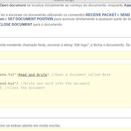
Inteiro longo
Open document
se localiza inicialmente ao começo do documento, enquanto
App
ler e escrever no documento utilizando os comandos
RECEIVE PACKET
e
SEND
ion
e
SET DOCUMENT POSITION
para acessar diretamente a qualquer parte do 
CLOSE DOCUMENT
para o documento.
o existente chamado Nota, escreve a string “Até logo”, e fecha o documento. Se 
ote.txt";
Read and Write
)
//Open a document called Note
Good-bye")
//Write one word into the document
c)
//Close the document
o se estiver aberto em modo escrita: