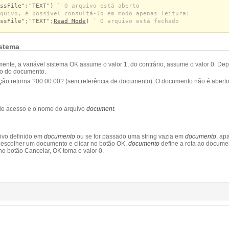
assFile";"TEXT")
` O arquivo está aberto
quivo, é possível consultá-lo em modo apenas leitura:
ssFile";"TEXT";
Read Mode
)
` O arquivo está fechado
istema
ente, a variável sistema OK assume o valor 1; do contrário, assume o valor 0. De
o do documento.
nção retorna ?00:00:00? (sem referência de documento). O documento não é aberto
e acesso e o nome do arquivo
document
.
uivo definido em
documento
ou se for passado uma string vazia em
documento
, ap
o escolher um documento e clicar no botão OK,
documento
define a rota ao docume
 no botão Cancelar, OK toma o valor 0.