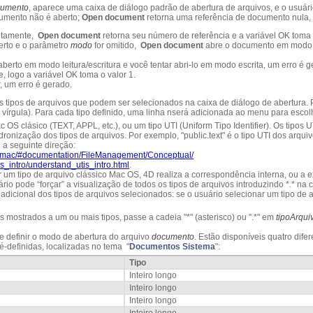
cumento
, aparece uma caixa de diálogo padrão de abertura de arquivos, e o usuá
cumento não é aberto;
Open document
retorna uma referência de documento nula, e
etamente,
Open document
retorna seu número de referência e a variável OK toma 
erto e o parâmetro
modo
for omitido,
Open document
abre o documento em modo le
berto em modo leitura/escritura e você tentar abri-lo em modo escrita, um erro é g
 logo a variável OK toma o valor 1.
, um erro é gerado.
os tipos de arquivos que podem ser selecionados na caixa de diálogo de abertura. 
e vírgula). Para cada tipo definido, uma linha nserá adicionada ao menu para escolh
OS clásico (TEXT, APPL, etc.), ou um tipo UTI (Uniform Tipo Identifier). Os tipos U
nização dos tipos de arquivos. Por exemplo, "public.text" é o tipo UTI dos arquivo
 a seguinte direção:
ary/mac/#documentation/FileManagement/Conceptual/
s_intro/understand_utis_intro.html
.
 tipo de arquivo clássico Mac OS, 4D realiza a correspondência interna, ou a ext
io pode “forçar” a visualização de todos os tipos de arquivos introduzindo *.* na c
 adicional dos tipos de arquivos selecionados: se o usuário selecionar um tipo de
s mostrados a um ou mais tipos, passe a cadeia "*" (asterisco) ou ".*" em
tipoArqui
e definir o modo de abertura do arquivo
documento
. Estão disponíveis quatro dif
é-definidas, localizadas no tema "
Documentos Sistema
":
Tipo
Inteiro longo
Inteiro longo
Inteiro longo