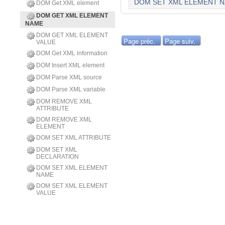
DOM SET XML ELEMENT 
DOM Get XML element
DOM GET XML ELEMENT
NAME
DOM GET XML ELEMENT
Page préc.
Page suiv.
VALUE
DOM Get XML information
DOM Insert XML element
DOM Parse XML source
DOM Parse XML variable
DOM REMOVE XML
ATTRIBUTE
DOM REMOVE XML
ELEMENT
DOM SET XML ATTRIBUTE
DOM SET XML
DECLARATION
DOM SET XML ELEMENT
NAME
DOM SET XML ELEMENT
VALUE