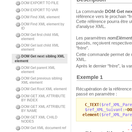
DOM EXPORT TO FILE
DOM EXPORT TO VAR
La commande
DOM Get nex
référence vers le prochain “f
DOM Find XML element
Cette référence pourra être 
DOM Find XML element by
d’analyse XML.
ID
DOM Get first child XML
Les paramètres
nomElément
element
passés, reçoivent respective
DOM Get last child XML
“frère”.
element
Cette commande permet de na
DOM Get next sibling XML
XML.
element
Après le dernier “frère”, la v
DOM Get parent XML
element
Exemple 1
DOM Get previous sibling
XML element
Récupération de la référence 
DOM Get Root XML element
passé en paramètre :
DOM GET XML ATTRIBUTE
BY INDEX
C_TEXT
(
$ref_XML_Pare
DOM GET XML ATTRIBUTE
$ref_XML_Suivant
:=
DO
BY NAME
element
(
$ref_XML_Pare
DOM GET XML CHILD
NODES
DOM Get XML document ref