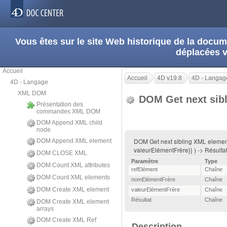
Vous êtes sur le site Web historique de la doc
déplacées 
Accueil
Accueil
4D v19.8
4D - Langag
4D - Langage
XML DOM
DOM Get next sib
Présentation des
commandes XML DOM
DOM Append XML child
node
DOM Get next sibling XML element
DOM Append XML element
valeurElémentFrère}} ) -> Résulta
DOM CLOSE XML
Paramètre
Type
DOM Count XML attributes
refElément
Chaîne
DOM Count XML elements
nomElémentFrère
Chaîne
DOM Create XML element
valeurElémentFrère
Chaîne
Résultat
Chaîne
DOM Create XML element
arrays
DOM Create XML Ref
Description