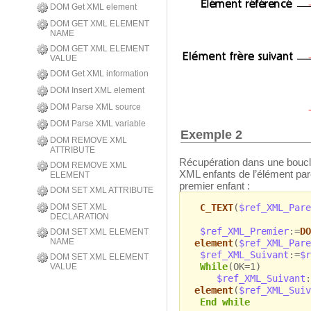
DOM Get XML element
DOM GET XML ELEMENT
NAME
DOM GET XML ELEMENT
VALUE
DOM Get XML information
DOM Insert XML element
DOM Parse XML source
DOM Parse XML variable
Exemple 2
DOM REMOVE XML
ATTRIBUTE
Récupération dans une boucl
DOM REMOVE XML
XML enfants de l’élément pa
ELEMENT
premier enfant :
DOM SET XML ATTRIBUTE
C_TEXT
(
$ref_XML_Pare
DOM SET XML
DECLARATION
$ref_XML_Premier
:=
DO
DOM SET XML ELEMENT
NAME
element
(
$ref_XML_Pare
$ref_XML_Suivant
:=
$r
DOM SET XML ELEMENT
While
(OK=1)
VALUE
$ref_XML_Suivant
:
element
(
$ref_XML_Suiv
End while