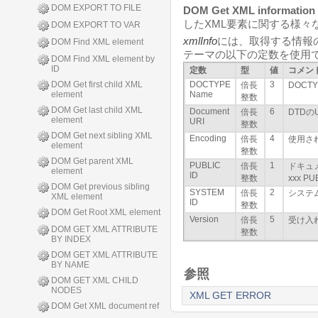
DOM EXPORT TO FILE
DOM Get XML information
したXML要素に関する様々
DOM EXPORT TO VAR
xmlInfo
には、取得する情報
DOM Find XML element
テーマの以下の定数を使用で
DOM Find XML element by
ID
定数
型
値
コメン
DOM Get first child XML
DOCTYPE
3
倍長
DOC
element
Name
整数
DOM Get last child XML
Document
6
倍長
DTDのU
element
URI
整数
DOM Get next sibling XML
Encoding
4
倍長
使用されて
element
整数
DOM Get parent XML
PUBLIC
1
倍長
ドキュメ
element
ID
整数
xxx 
DOM Get previous sibling
SYSTEM
2
倍長
システ
XML element
ID
整数
DOM Get Root XML element
Version
5
倍長
受け入
DOM GET XML ATTRIBUTE
整数
BY INDEX
DOM GET XML ATTRIBUTE
BY NAME
参照
DOM GET XML CHILD
NODES
XML GET ERROR
DOM Get XML document ref