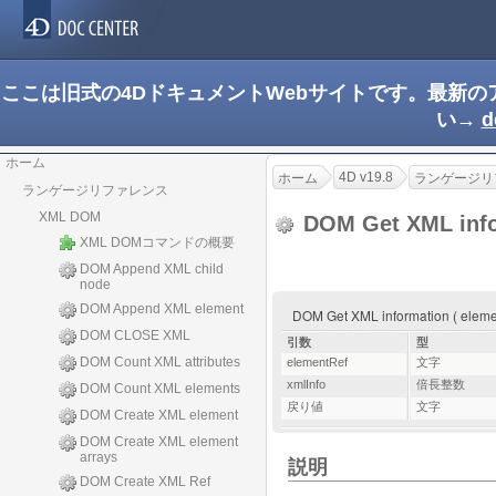
ここは旧式の4DドキュメントWebサイトです。最新
い→
d
ホーム
4D v19.8
ホーム
ランゲージリ
ランゲージリファレンス
XML DOM
DOM Get XML inf
XML DOMコマンドの概要
DOM Append XML child
node
DOM Append XML element
DOM Get XML information ( eleme
DOM CLOSE XML
引数
型
DOM Count XML attributes
elementRef
文字
xmlInfo
倍長整数
DOM Count XML elements
戻り値
文字
DOM Create XML element
DOM Create XML element
arrays
説明
DOM Create XML Ref