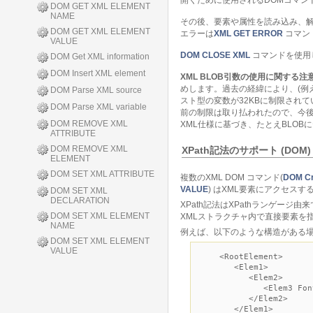
開くために使用されるDOMコマン
DOM GET XML ELEMENT
NAME
その後、要素や属性を読み込み、
DOM GET XML ELEMENT
エラーは
XML GET ERROR
コマン
VALUE
DOM CLOSE XML
コマンドを使用
DOM Get XML information
DOM Insert XML element
XML BLOB引数の使用に関する注
めします。過去の経緯により、(例
DOM Parse XML source
スト型の変数が32KBに制限され
DOM Parse XML variable
前の制限は取り払われたので、今後
DOM REMOVE XML
XML仕様に基づき、たとえBLOB
ATTRIBUTE
DOM REMOVE XML
XPath記法のサポート (DOM)
ELEMENT
DOM SET XML ATTRIBUTE
複数のXML DOM コマンド(
DOM Cr
VALUE
) はXML要素にアクセスす
DOM SET XML
DECLARATION
XPath記法はXPathランゲー
DOM SET XML ELEMENT
XMLストラクチャ内で直接要素を
NAME
例えば、以下のような構造がある場
DOM SET XML ELEMENT
VALUE
<RootElement>
<Elem1>
<Elem2>
<Elem3 Font=Verd
</Elem2>
</Elem1>