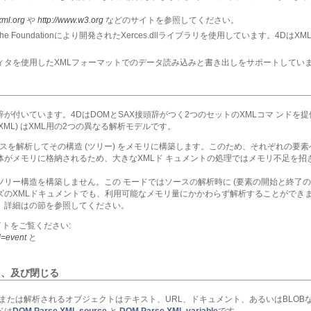
/xml.org
や
http://www.w3.org
などのサイトを参照してください。
 Foundationにより開発されたXerces.dllライブラリを使用しています。4DはXML 
エディタを使用したXMLフォーマットでのデータ読み込みと書き出しをサポートしてい
付いています。4DはDOMとSAX接頭辞がつく2つのセットのXMLコマ ンドを提供して
ple API XML) はXML用の2つの異なる解析モデルです。
ースを解析してその構造 (ツリー) をメモリに構築します。このため、それぞれの要
体がメモリに格納されるため、大きなXMLド キュメントの処理ではメモリ不足を招
ツリー構造を構築しません。この モードではソースの解析時に (要素の開始と終了の
のXMLドキュメントでも、利用可能なメモリ量にかかわらず解析することができます。S
。詳細は
の節を参照してください。
イトをご覧ください:
d=event
と
く、及び閉じる
または解析されるオブジェクトはテキスト、URL、ドキュメント、あるいはBLOBな