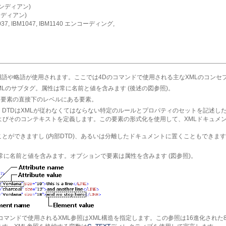
エンディアン)
ンディアン)
7, IBM1047, IBM1140 エンコーディング,
用語や略語が使用されます。ここでは4Dのコマンドで使用される主なXMLのコンセ
XMLのサブタグ。属性は常に名前と値を含みます (後述の図参照)。
ある要素の直接下のレベルにある要素。
eclaration。DTDはXMLが従わなくてはならない特定のルールとプロパティのセットを
よびそのコンテキストを定義します。この要素の形式化を使用して、XMLドキュメ
ことができますし (内部DTD)、あるいは分離したドキュメントに置くこともできます 
素は常に名前と値を含みます。オプションで要素は属性を含みます (図参照)。
MLコマンドで使用されるXML参照はXML構造を指定します。この参照は16進化された8文