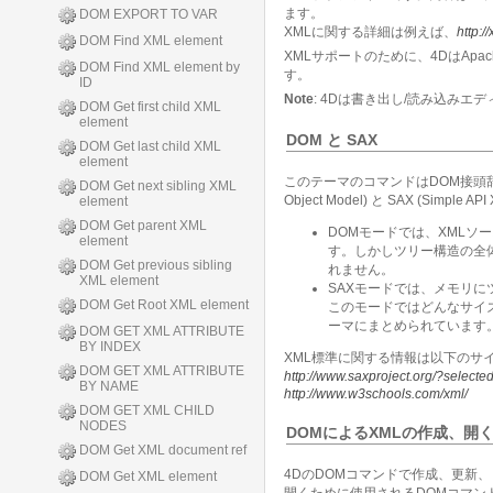
ます。
DOM EXPORT TO VAR
XMLに関する詳細は例えば、
http:/
DOM Find XML element
XMLサポートのために、4DはApache
DOM Find XML element by
す。
ID
Note
: 4Dは書き出し/読み込み
DOM Get first child XML
element
DOM と SAX
DOM Get last child XML
element
このテーマのコマンドはDOM接頭辞が
DOM Get next sibling XML
Object Model) と SAX (Sim
element
DOM Get parent XML
DOMモードでは、XMLソ
element
す。しかしツリー構造の全
DOM Get previous sibling
れません。
XML element
SAXモードでは、メモリに
DOM Get Root XML element
このモードではどんなサイズ
ーマにまとめられています
DOM GET XML ATTRIBUTE
BY INDEX
XML標準に関する情報は以下のサ
DOM GET XML ATTRIBUTE
http://www.saxproject.org/?selecte
BY NAME
http://www.w3schools.com/xml/
DOM GET XML CHILD
NODES
DOMによるXMLの作成、開
DOM Get XML document ref
4DのDOMコマンドで作成、更新、
DOM Get XML element