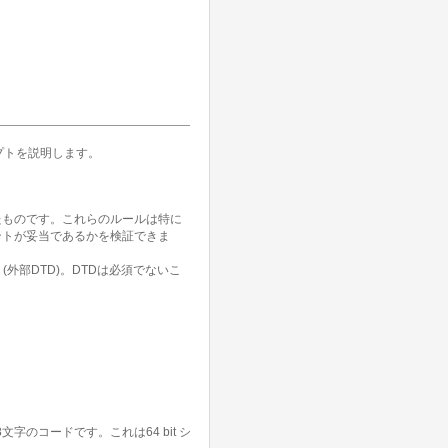
プトを説明します。
記述したものです。これらのルールは特に
ントが妥当であるかを検証できま
(外部DTD)。DTDは必須でないこ
字のコードです。これは64 bit シ