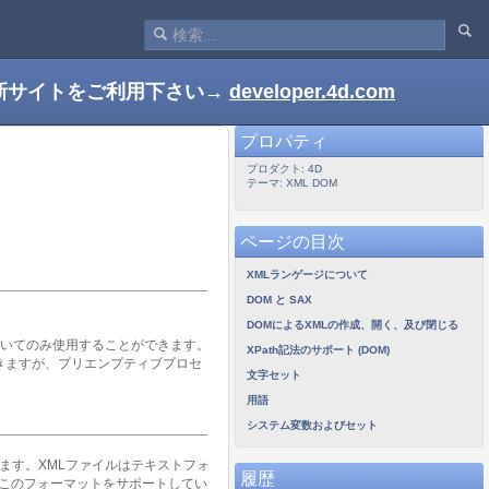
新サイトをご利用下さい→
developer.4d.com
プロパティ
プロダクト: 4D
テーマ: XML DOM
ページの目次
XMLランゲージについて
DOM と SAX
DOMによるXMLの作成、開く、及び閉じる
おいてのみ使用することができます。
XPath記法のサポート (DOM)
きますが、プリエンプティブプロセ
文字セット
用語
システム変数およびセット
ます。XMLファイルはテキストフォ
履歴
このフォーマットをサポートしてい