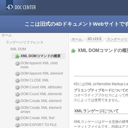
ここは旧式の4DドキュメントWebサイト
ホーム
4D v19.8
ホーム
ランゲージリ
ランゲージリファレンス
XML DOM
XML DOMコマンドの
XML DOMコマンドの概要
DOM Append XML child
node
DOM Append XML element
DOM CLOSE XML
4DにはXML (eXtensible 
DOM Count XML attributes
プリエンプティブモードについての
DOM Count XML elements
コオペラティブプロセスによって作
スによっては使用できません。
DOM Create XML element
DOM Create XML element
XMLランゲージについて
arrays
DOM Create XML Ref
XMLランゲージはデータ交換の標
DOM EXPORT TO FILE
ーマットファイルです。内容はア