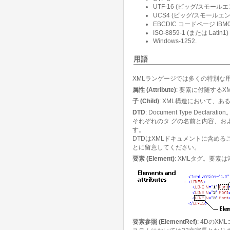
UTF-16 (ビッグ/スモール
UCS4 (ビッグ/スモールエ
EBCDIC コードページ IBM03
ISO-8859-1 (または Latin1)
Windows-1252.
用語
XMLランゲージでは多くの特別な
属性 (Attribute)
: 要素に付随する
子 (Child)
: XML構造において、
DTD
: Document Type D
それぞれのタ グの名前と内容、お
す。
DTDはXMLドキュメントに含める
とに留意してください。
要素 (Element)
: XMLタグ。要
要素参照 (ElementRef)
: 4DのX