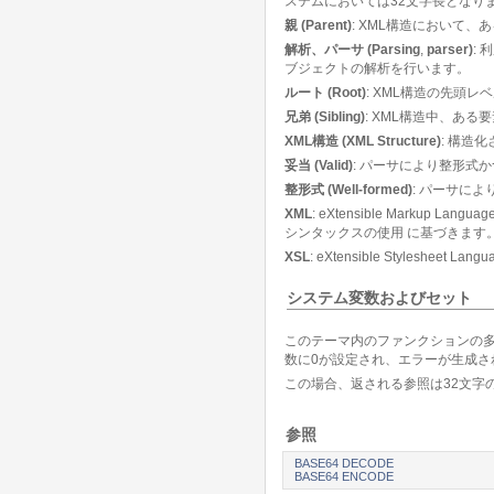
ステムにおいては32文字長となり
親 (Parent)
: XML構造において
解析、パーサ (Parsing
,
parser)
:
ブジェクトの解析を行います。
ルート (Root)
: XML構造の先頭
兄弟 (Sibling)
: XML構造中、あ
XML構造 (XML Structure)
: 構造
妥当 (Valid)
: パーサにより整形式
整形式 (Well-formed)
: パーサに
XML
: eXtensible Mark
シンタックスの使用 に基づきます
XSL
: eXtensible Styl
システム変数およびセット
このテーマ内のファンクションの多
数に0が設定され、エラーが生成さ
この場合、返される参照は32文字の
参照
BASE64 DECODE
BASE64 ENCODE