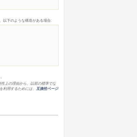
ば、以下のような構造がある場合:
。
い。
。互換性上の理由から、以前の標準でな
を利用するためには、
互換性ページ