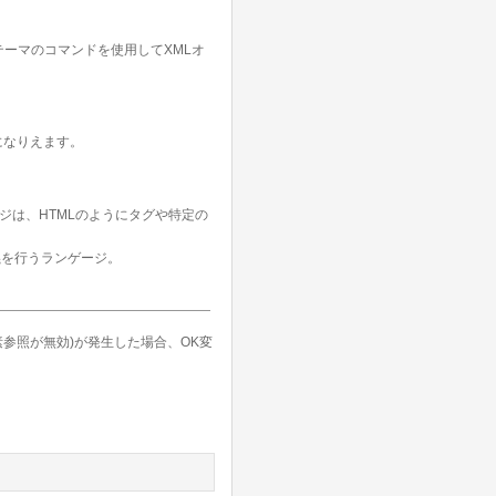
テーマのコマンドを使用してXMLオ
になりえます。
ンゲージは、HTMLのようにタグや特定の
の定義を行うランゲージ。
参照が無効)が発生した場合、OK変