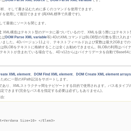
ドは
DOM Parse XML source
と
DOM Parse XML variable
です。
解析、そして書き込むために多くのコマンドを使用できます。
ドを使用して復旧できます (両XML標準で共通です)。
して最後にソースを閉じます。
意
: XML構造はテキスト型のデータに基づいているので、XMLを扱う際にはテキス
えば
DOM Parse XML variable
等) 4DのXMLコマンドはBLOB型の引数を受け入れ
ていました。4Dバージョン11より、テキストフィールドおよび変数は最大2GBまで
はBLOBをテキストに格納することは全くお勧めできません。BLOBの利用はバイ
にテキストが含まれている場合でも、4D v12からはバイナリデータを自動でBase6
eate XML element
、
DOM Find XML element
、
DOM Create XML element arrays
るために一部のXPath記法をサポートします。
ジ由来であり、XMLストラクチャ間をナビゲートする目的で使用されます。パス名タイ
指定できます(完全なパス名を指定する必要は必ずしもありません)。
合:
ana Size=10> </Elem3>