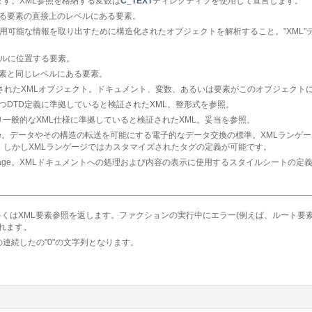
ます。XML参照を格納する変数は
C_TEXT
ディレクティブを使用して宣言します。
、ある要素の直接上のレベルにある要素。
 利用可能な情報を取り出すために構造化されたオブジェクトを解析すること。"XML"
レベルに位置する要素。
る要素と同じレベルにある要素。
化されたXMLオブジェクト。ドキュメント、変数、あるいは要素がこのオブジェクト
かつDTD定義に準拠していると検証されたXML。整形式を参照。
より一般的なXML仕様に準拠していると検証されたXML。妥当を参照。
up Language。データやその構造の転送を可能にする電子的なデータ交換の標準。XMLラ
。しかしXMLランゲージではカスタマイズされたタグの定義が可能です。
esheet Language。XMLドキュメントへの処理および内容の表示に使用するスタイルシート
くはXML要素参照を返します。ファクションの実行中にエラー(例えば、ルート要素
れます。
連続したの"0"の文字列となります。