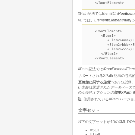
</RootElement>
XPath記法ではElem3に
/RootElem
4D では、
Element[ElementNum]
シ
<RootElement>
<Elem1>
<Elem2>aaa</El
<Elem2>bbb</El
<Elem2>ccc</El
</Elem1>
</RootElement>
XPath 記法では
/RootElement/Elem
サポートされるXPath 記法の包
互換性に関する注意:
v18 R3以
い実装は返還されたデータベース
の互換性オプションの
標準XPath
注:
使用されているXPath バー
文字セット
以下の文字セットが4DのXML DO
ASCII
UTF-8