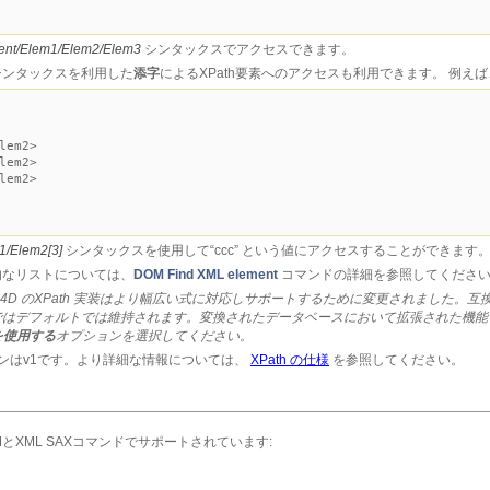
ent/Elem1/Elem2/Elem3
シンタックスでアクセスできます。
ンタックスを利用した
添字
によるXPath要素へのアクセスも利用できます。 例え
em2>
em2>
em2>
1/Elem2[3]
シンタックスを使用して“ccc” という値にアクセスすることができます
括的なリストについては、
DOM Find XML element
コマンドの詳細を参照してくださ
降、4D のXPath 実装はより幅広い式に対応しサポートするために変更されました
ではデフォルトでは維持されます。変換されたデータベースにおいて拡張された機能
 を使用する
オプションを選択してください。
ジョンはv1です。より詳細な情報については、
XPath の仕様
を参照してください。
MとXML SAXコマンドでサポートされています: