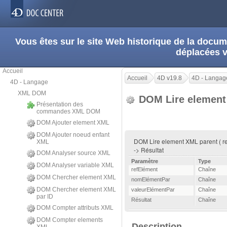
Vous êtes sur le site Web historique de la doc
déplacées 
Accueil
Accueil
4D v19.8
4D - Langag
4D - Langage
XML DOM
DOM Lire element
Présentation des
commandes XML DOM
DOM Ajouter element XML
DOM Ajouter noeud enfant
DOM Lire element XML parent ( re
XML
-> Résultat
DOM Analyser source XML
Paramètre
Type
DOM Analyser variable XML
refElément
Chaîne
DOM Chercher element XML
nomElémentPar
Chaîne
DOM Chercher element XML
valeurElémentPar
Chaîne
par ID
Résultat
Chaîne
DOM Compter attributs XML
DOM Compter elements
Description