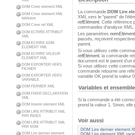
XML
DOM Creer element XML
La commande
DOM Lire el
DOM Creer element XML
XML vers le “parent” de l’é
tableaux
refElément
. Cette référence p
DOM Creer ref XML
commandes d’analyse XML.
DOM ECRIRE ATTRIBUT
Les paramètres
nomElément
XML
passés, reçoivent respective
DOM ECRIRE NOM
parent.
ELEMENT XML
Si vous utilisez cette comm
DOM ECRIRE VALEUR
refElément
, la commande ret
ELEMENT XML
document est le parent d'un 
DOM EXPORTER VERS
Si vous utilisez cette comm
FICHIER
commande retourne une référ
DOM EXPORTER VERS
variable OK prend la valeur 0
VARIABLE
DOM FERMER XML
Variables et ensembl
DOM FIXER DECLARATION
XML
Si la commande a été correc
prend la valeur 1. Sinon, elle 
DOM Inserer element XML
DOM LIRE ATTRIBUT XML
PAR INDEX
Voir aussi
DOM LIRE ATTRIBUT XML
PAR NOM
DOM Lire dernier element X
DOM Lire dernier element
DOM Lire element XML raci