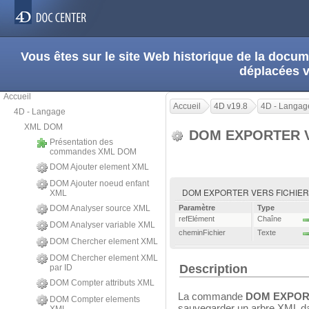
Vous êtes sur le site Web historique de la doc
déplacées 
Accueil
Accueil
4D v19.8
4D - Langag
4D - Langage
XML DOM
DOM EXPORTER V
Présentation des
commandes XML DOM
DOM Ajouter element XML
DOM Ajouter noeud enfant
DOM EXPORTER VERS FICHIER ( r
XML
DOM Analyser source XML
Paramètre
Type
refElément
Chaîne
DOM Analyser variable XML
cheminFichier
Texte
DOM Chercher element XML
DOM Chercher element XML
Description
par ID
DOM Compter attributs XML
La commande
DOM EXPOR
DOM Compter elements
sauvegarder un arbre XML dan