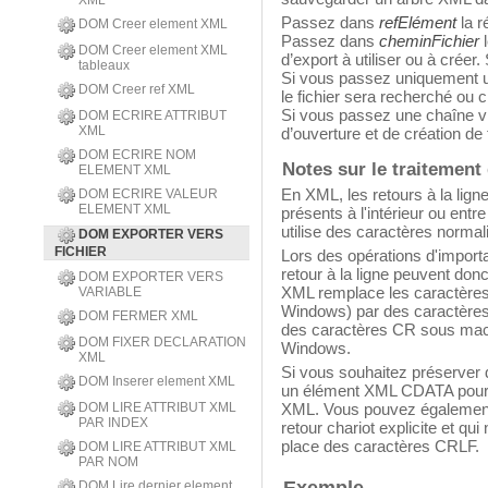
XML
Passez dans
refElément
la r
DOM Creer element XML
Passez dans
cheminFichier
l
DOM Creer element XML
d’export à utiliser ou à créer. 
tableaux
Si vous passez uniquement u
DOM Creer ref XML
le fichier sera recherché ou c
Si vous passez une chaîne vi
DOM ECRIRE ATTRIBUT
XML
d’ouverture et de création de 
DOM ECRIRE NOM
Notes sur le traitement 
ELEMENT XML
En XML, les retours à la ligne 
DOM ECRIRE VALEUR
ELEMENT XML
présents à l'intérieur ou ent
utilise des caractères norma
DOM EXPORTER VERS
FICHIER
Lors des opérations d'importa
retour à la ligne peuvent donc
DOM EXPORTER VERS
XML remplace les caractères
VARIABLE
Windows) par des caractères 
DOM FERMER XML
des caractères CR sous ma
DOM FIXER DECLARATION
Windows.
XML
Si vous souhaitez préserver de
DOM Inserer element XML
un élément XML CDATA pour qu
DOM LIRE ATTRIBUT XML
XML. Vous pouvez également u
PAR INDEX
retour chariot explicite et qui
place des caractères CRLF.
DOM LIRE ATTRIBUT XML
PAR NOM
Exemple
DOM Lire dernier element