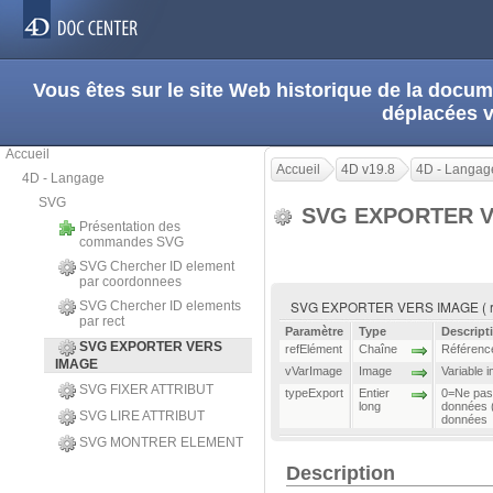
Vous êtes sur le site Web historique de la doc
déplacées 
Accueil
Accueil
4D v19.8
4D - Langag
4D - Langage
SVG
SVG EXPORTER 
Présentation des
commandes SVG
SVG Chercher ID element
par coordonnees
SVG EXPORTER VERS IMAGE ( refE
SVG Chercher ID elements
par rect
Paramètre
Type
Descript
SVG EXPORTER VERS
refElément
Chaîne
Référenc
IMAGE
vVarImage
Image
Variable 
SVG FIXER ATTRIBUT
typeExport
Entier
0=Ne pas 
long
données (
SVG LIRE ATTRIBUT
données
SVG MONTRER ELEMENT
Description