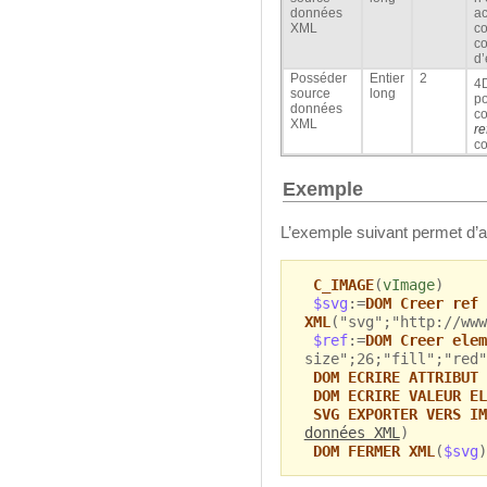
données
ac
XML
co
co
d’
Posséder
Entier
2
4D
source
long
po
données
co
XML
re
c
Exemple
L’exemple suivant permet d’a
C_IMAGE
(
vImage
)
$svg
:=
DOM Creer ref
XML
("svg";"http://www
$ref
:=
DOM Creer elem
size";26;"fill";"red"
DOM ECRIRE ATTRIBUT 
DOM ECRIRE VALEUR EL
SVG EXPORTER VERS IM
données XML
)
DOM FERMER XML
(
$svg
)