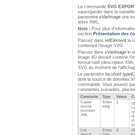
La commande
SVG EXPOR
sauvegarder dans la variable
paramètre
vVarImage
une im
arbre XML.
Note :
Pour plus d'informatio
section
Présentation des 
Passez dans
refElément
la r
contenant l’image SVG.
Passez dans
vVarImage
le n
image 4D devant contenir l’
format natif (description XML
SVG au moment de l’affichag
Le paramètre facultatif
typeE
dont la source de données XM
commande. Vous pouvez pas
constantes suivantes, placée
Constante
Type
Valeur
C
Copier
Entier
1
4D
source
long
l’
données
ch
XML
ré
d’
p
Lire
Entier
0
4D
source
long
n’