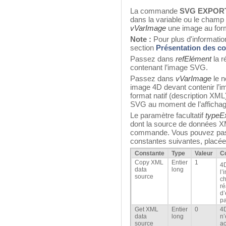
La commande
SVG EXPOR
dans la variable ou le champ
vVarImage
une image au for
Note :
Pour plus d'informatio
section
Présentation des 
Passez dans
refElément
la r
contenant l’image SVG.
Passez dans
vVarImage
le n
image 4D devant contenir l’
format natif (description XML
SVG au moment de l’affichag
Le paramètre facultatif
typeE
dont la source de données XM
commande. Vous pouvez pas
constantes suivantes, placée
Constante
Type
Valeur
C
Copy XML
Entier
1
4D
data
long
l’
source
ch
ré
d’
p
Get XML
Entier
0
4D
data
long
n’
source
ac