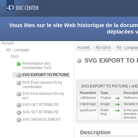
Vous êtes sur le site Web historique de la doc
déplacées 
Accueil
Accueil
4D v19.8
4D - Langag
4D - Langage
SVG
SVG EXPORT TO 
Présentation des
commandes SVG
SVG EXPORT TO PICTURE
SVG Find element ID by
SVG EXPORT TO PICTURE ( refElém
coordinates
Paramètre
Type
Descript
SVG Find element IDs by
rect
refElément
Chaîne
Référenc
vVarImage
Image
Variable 
SVG GET ATTRIBUTE
typeExport
Entier
0=Ne pas 
SVG SET ATTRIBUTE
long
données (
données
SVG SHOW ELEMENT
Description