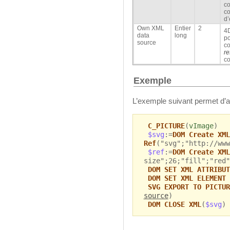
co
co
d’
Own XML
Entier
2
4D
data
long
po
source
co
re
c
Exemple
L’exemple suivant permet d’a
C_PICTURE
(
vImage
)
$svg
:=
DOM Create XML
Ref
("svg";"http://www
$ref
:=
DOM Create XML
size";26;"fill";"red"
DOM SET XML ATTRIBUT
DOM SET XML ELEMENT 
SVG EXPORT TO PICTUR
source
)
DOM CLOSE XML
(
$svg
)