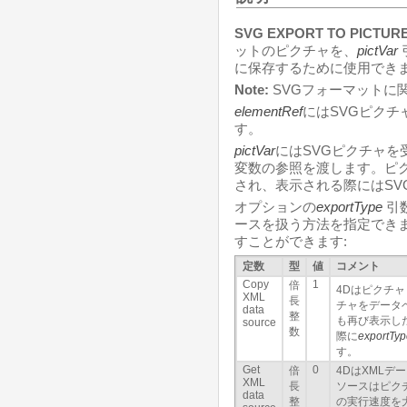
SVG EXPORT TO PICTUR
ットのピクチャを、
pictVar
に保存するために使用でき
Note:
SVGフォーマットに
elementRef
にはSVGピクチ
す。
pictVar
にはSVGピクチャを
変数の参照を渡します。ピ
され、表示される際にはSV
オプションの
exportType
引
ースを扱う方法を指定でき
すことができます:
定数
型
値
コメント
Copy
1
倍
4Dはピクチ
XML
長
チャをデータ
data
整
も再び表示し
source
数
際に
exportTy
す。
Get
0
倍
4DはXMLデ
XML
長
ソースはピク
data
整
の実行速度を