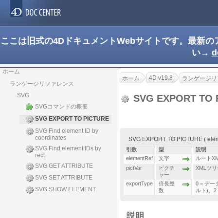
ここは旧式の4DドキュメントWebサイトです。最新
い→
d
ホーム
4D v19.8
ホーム
ランゲージリ
ランゲージリファレンス
SVG
SVG EXPORT TO 
SVGコマンドの概要
SVG EXPORT TO PICTURE
SVG Find element ID by
coordinates
SVG EXPORT TO PICTURE ( element
SVG Find element IDs by
引数
型
説明
rect
elementRef
文字
ルートX
SVG GET ATTRIBUTE
pictVar
ピクチ
XMLツリ
ャー
SVG SET ATTRIBUTE
exportType
倍長整
0 = 
SVG SHOW ELEMENT
数
ルト)、2
説明