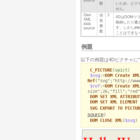
source
数
いため、ピク
せん。
Own
2
倍
4DはDOM
XML
長
格納したり書
data
整
す。しかし
el
source
数
ことはできな
例題
以下の例題は4Dピクチャに“Hel
C_PICTURE
(
vpict
)
$svg
:=
DOM Create XML
Ref
("svg";"http://www
$ref
:=
DOM Create XML
size";26;"fill";"red"
DOM SET XML ATTRIBUT
DOM SET XML ELEMENT 
SVG EXPORT TO PICTUR
source
)
DOM CLOSE XML
(
$svg
)