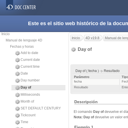
Este es el sitio web histórico de la do
Inicio
Inicio
4D v19.8
Manual de len
Manual de lenguaje 4D
Fechas y horas
Day of
Add to date
Current date
Current time
Day of ( fecha ) -> Resultado
Date
Parámetro
Tip
Day number
fecha
Fec
Day of
Resultado
Ente
Milliseconds
Month of
Descripción
SET DEFAULT CENTURY
El comando
Day of
devuelve el dí
Tickcount
Nota:
Day of
devuelve un valor ent
Time
Ejemplo 1