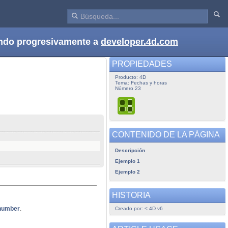
dando progresivamente a
developer.4d.com
PROPIEDADES
Producto: 4D
Tema: Fechas y horas
Número 23
CONTENIDO DE LA PÁGINA
Descripción
Ejemplo 1
Ejemplo 2
HISTORIA
number
.
Creado por: < 4D v6