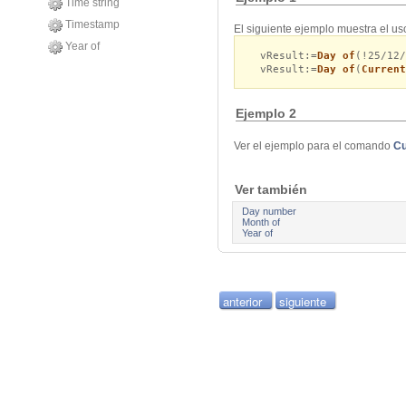
Time string
Timestamp
El siguiente ejemplo muestra el u
Year of
vResult:=
Day of
(!25/12
vResult:=
Day of
(
Current
Ejemplo 2
Ver el ejemplo para el comando
Cu
Ver también
Day number
Month of
Year of
anterior
siguiente