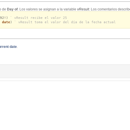
so de
Day of
. Los valores se asignan a la variable
vResult
. Los comentarios describ
/92!)
` vResult recibe el valor 25
 date
)
` vResult toma el valor del día de la fecha actual
rrent date
.