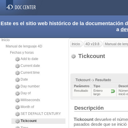
Este es el sitio web histórico de la documentación
a
de
Inicio
Inicio
4D v19.8
Manual de len
Manual de lenguaje 4D
Fechas y horas
Tickcount
Add to date
Current date
Current time
Tickcount -> Resultado
Date
Day number
Parámetro
Tipo
Descr
Resultado
Entero
Número
Day of
largo
inició 
Milliseconds
Month of
Descripción
SET DEFAULT CENTURY
Tickcount
devuelve el número
Tickcount
pasados desde que se inició 