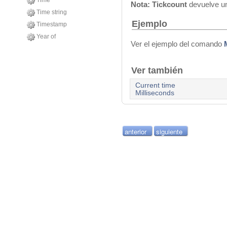
Time
Nota:
Tickcount
devuelve un 
Time string
Ejemplo
Timestamp
Year of
Ver el ejemplo del comando
Ver también
Current time
Milliseconds
anterior
siguiente