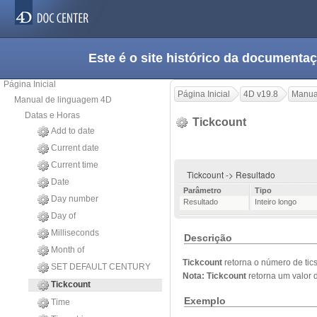
Este é o site histórico da documen
Página Inicial
Página Inicial
4D v19.8
Manua
Manual de linguagem 4D
Datas e Horas
Tickcount
Add to date
Current date
Current time
Tickcount -> Resultado
Date
Parâmetro
Tipo
Day number
Resultado
Inteiro longo
Day of
Milliseconds
Descrição
Month of
Tickcount
retorna o número de tic
SET DEFAULT CENTURY
Nota:
Tickcount
retorna um valor d
Tickcount
Exemplo
Time