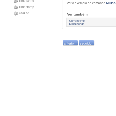
Time string
Ver o exemplo do comando
Millis
Timestamp
Year of
Ver também
Current time
Milliseconds
anterior
seguido