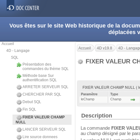
Vous êtes sur le site Web historique de la doc
déplacées 
Accueil
Accueil
4D v19.8
4D - Langag
4D - Langage
SQL
FIXER VALEUR C
Présentation des
commandes du thème SQL
Méthode base Sur
authentification SQL
FIXER VALEUR CHAMP NULL ( l
ARRETER SERVEUR SQL
CHERCHER PAR SQL
Paramètre
Type
leChamp
Champ
Debut SQL
Fin SQL
Description
FIXER VALEUR CHAMP
NULL
La commande
FIXER VAL
LANCER SERVEUR SQL
au champ désigné par le pa
Lire source donnees