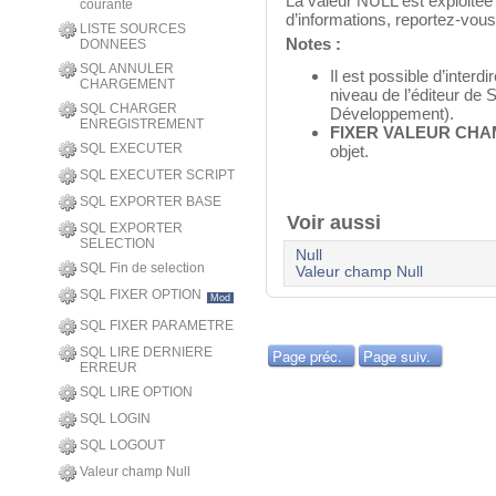
La valeur NULL est exploitée
courante
d’informations, reportez-vo
LISTE SOURCES
Notes :
DONNEES
SQL ANNULER
Il est possible d’interd
CHARGEMENT
niveau de l’éditeur de 
SQL CHARGER
Développement).
ENREGISTREMENT
FIXER VALEUR CHA
SQL EXECUTER
objet.
SQL EXECUTER SCRIPT
SQL EXPORTER BASE
Voir aussi
SQL EXPORTER
SELECTION
Null
SQL Fin de selection
Valeur champ Null
SQL FIXER OPTION
Mod
SQL FIXER PARAMETRE
SQL LIRE DERNIERE
Page préc.
Page suiv.
ERREUR
SQL LIRE OPTION
SQL LOGIN
SQL LOGOUT
Valeur champ Null