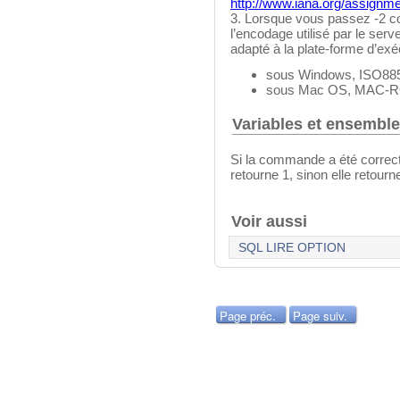
http://www.iana.org/assignme
3. Lorsque vous passez -2
l’encodage utilisé par le se
adapté à la plate-forme d’ex
sous Windows, ISO8859-
sous Mac OS, MAC-RO
Variables et ensembl
Si la commande a été correc
retourne 1, sinon elle retourn
Voir aussi
SQL LIRE OPTION
Page préc.
Page suiv.