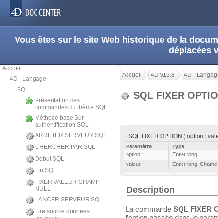
Vous êtes sur le site Web historique de la doc
déplacées 
Accueil
Accueil
4D v19.8
4D - Langag
4D - Langage
SQL
SQL FIXER OPTI
Présentation des
commandes du thème SQL
Méthode base Sur
authentification SQL
SQL FIXER OPTION ( option ; vale
ARRETER SERVEUR SQL
CHERCHER PAR SQL
Paramètre
Type
option
Entier long
Debut SQL
valeur
Entier long
,
Chaîne
Fin SQL
FIXER VALEUR CHAMP
Description
NULL
LANCER SERVEUR SQL
La commande
SQL FIXER 
Lire source donnees
l’option passée dans le para