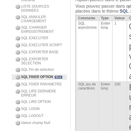
courante
Vous pouvez passer dans
op
LISTE SOURCES
DONNEES
placées dans le thème
SQL
:
SQL ANNULER
Constante
Type
Valeur
CHARGEMENT
SQL
Entier
1
SQL CHARGER
asynchrone
long
ENREGISTREMENT
SQL EXECUTER
SQL EXECUTER SCRIPT
SQL EXPORTER BASE
SQL EXPORTER
SELECTION
SQL Fin de selection
SQL FIXER OPTION
Mod
SQL FIXER PARAMETRE
SQL jeu de
Entier
100
caractères
long
SQL LIRE DERNIERE
ERREUR
SQL LIRE OPTION
SQL LOGIN
SQL LOGOUT
Valeur champ Null