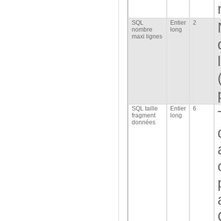
SQL
Entier
2
nombre
long
maxi lignes
SQL taille
Entier
6
fragment
long
données