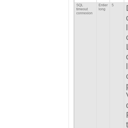
SQL
Entier
5
timeout
long
connexion