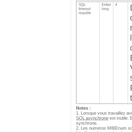
SQL
Entier
4
timeout
long
requête
Notes :
1. Lorsque vous travaillez av
SQL asynchrone
est inutile.
synchrone.
2. Les numéros MIBEnum sont