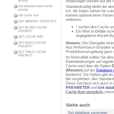
priority
Änderungen werden auf der Fe
Get adjusted table cache
Standardmäßig bleibt der akt
priority
d.h. die Daten stehen für zuk
können optional einen Param
Get cache size
entleeren:
GET MEMORY STATISTICS
*
sichert den Cache un
SET BLOBS CACHE
Ein Wert in
Größe
sich
PRIORITY
angegebene Anzahl Byt
SET CACHE SIZE
Hinweis:
Die Übergabe eines
SET INDEX CACHE
PRIORITY
Aus Performance-Gründen wir
Produktionsumgebung ganz o
SET TABLE CACHE
PRIORITY
Im Normalfall sollten Sie die
Datenänderungen auf regulär
Cache wird über die Option
D
(Minuten)
auf der
Database 
bestimmt. Die Option gibt an,
Wir empfehlen, den Standar
Diese Zeit lässt sich auch i
PARAMETER
und
Get data
Cache flush periodicity
setze
Siehe auch
Get database parameter