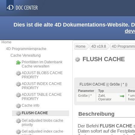
Dies ist die alte 4D Dokumentations-Website. D
dev
Home
Home
4D v19.8
4D Programmi
4D Programmiersprache
Cache Verwaltung
FLUSH CACHE
Prioritäten im Datenbank
Cache verwalten
ADJUST BLOBS CACHE
PRIORITY
FLUSH CACHE {( Größe | * )}
ADJUST INDEX CACHE
PRIORITY
Parameter
Typ
Bes
ADJUST TABLE CACHE
Größe | *
Zahl
,
* um
PRIORITY
Operator
frei
Cache info
FLUSH CACHE
Beschreibung
Get adjusted blobs cache
priority
Der Befehl
FLUSH CACHE
s
Daten sofort auf die Festplat
Get adjusted index cache