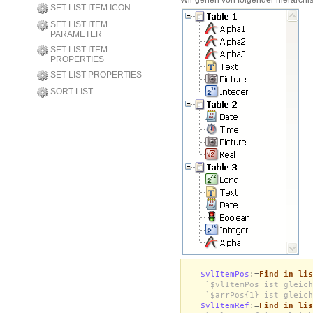
SET LIST ITEM ICON
SET LIST ITEM
PARAMETER
SET LIST ITEM
PROPERTIES
SET LIST PROPERTIES
SORT LIST
$vlItemPos
:=
Find in lis
`$vlItemPos ist gleich
`$arrPos{1} ist gleich
$vlItemRef
:=
Find in lis