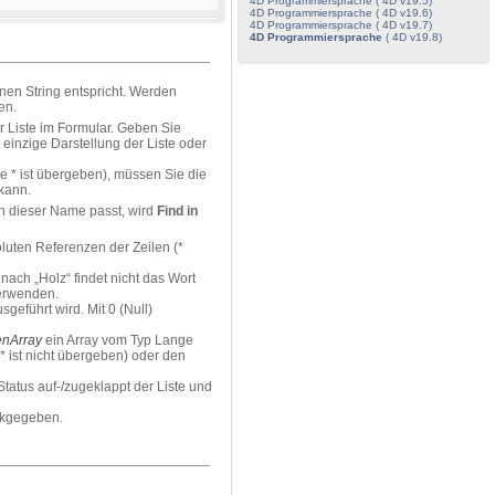
4D Programmiersprache ( 4D v19.5)
4D Programmiersprache ( 4D v19.6)
4D Programmiersprache ( 4D v19.7)
4D Programmiersprache
( 4D v19.8)
en String entspricht. Werden
en.
r Liste im Formular. Geben Sie
einzige Darstellung der Liste oder
e * ist übergeben), müssen Sie die
kann.
n dieser Name passt, wird
Find in
oluten Referenzen der Zeilen (*
ach „Holz“ findet nicht das Wort
verwenden.
sgeführt wird. Mit 0 (Null)
enArray
ein Array vom Typ Lange
 * ist nicht übergeben) oder den
tatus auf-/zugeklappt der Liste und
ckgegeben.