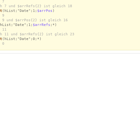
 7
h 7 und $arrRefs{2} ist gleich 18
t
(hList;"Date";1;
$arrPos
)
 9
 9 und $arrPos{2} ist gleich 16
hList;"Date";1;
$arrRefs
;*)
 11
h 11 und $arrRefs{2} ist gleich 23
t
(hList;"Date";0;*)
 0