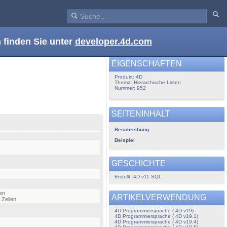
 finden Sie unter
developer.4d.com
EIGENSCHAFTEN
Produkt: 4D
Thema: Hierarchische Listen
Nummer: 952
SEITENINHALT
Beschreibung
Beispiel
GESCHICHTE
Erstellt: 4D v11 SQL
len
ARTIKELVERWENDUNG
 Zeilen
4D Programmiersprache ( 4D v19)
4D Programmiersprache ( 4D v19.1)
4D Programmiersprache ( 4D v19.4)