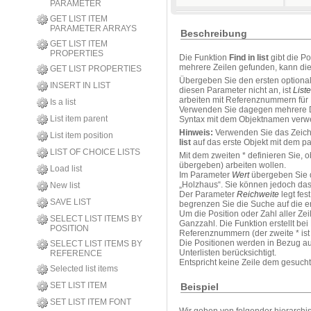
PARAMETER
GET LIST ITEM
PARAMETER ARRAYS
Beschreibung
GET LIST ITEM
PROPERTIES
Die Funktion
Find in list
gibt die Po
mehrere Zeilen gefunden, kann die
GET LIST PROPERTIES
Übergeben Sie den ersten optional
INSERT IN LIST
diesen Parameter nicht an, ist
Liste
arbeiten mit Referenznummern für E
Is a list
Verwenden Sie dagegen mehrere Dar
List item parent
Syntax mit dem Objektnamen verwen
Hinweis:
Verwenden Sie das Zeiche
List item position
list
auf das erste Objekt mit dem
LIST OF CHOICE LISTS
Mit dem zweiten * definieren Sie, 
übergeben) arbeiten wollen.
Load list
Im Parameter
Wert
übergeben Sie di
„Holzhaus“. Sie können jedoch das 
New list
Der Parameter
Reichweite
legt fes
SAVE LIST
begrenzen Sie die Suche auf die ers
Um die Position oder Zahl aller Z
SELECT LIST ITEMS BY
Ganzzahl. Die Funktion erstellt bei
POSITION
Referenznummern (der zweite * ist
Die Positionen werden in Bezug auf
SELECT LIST ITEMS BY
Unterlisten berücksichtigt.
REFERENCE
Entspricht keine Zeile dem gesucht
Selected list items
SET LIST ITEM
Beispiel
SET LIST ITEM FONT
Wir gehen von folgender hierarchis