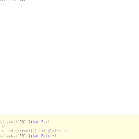
t
(hList;"P@";1;
$arrPos
)
 6
 6 und $arrPos{2} ist gleich 11
t
(hList;"P@";1;
$arrRefs
;*)