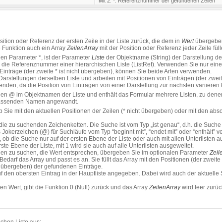
Mit 2. *: Referenznummer der gefundenen Zeilen
sition oder Referenz der ersten Zeile in der Liste zurück, die dem in
Wert
übergeben
 Funktion auch ein Array
ZeilenArray
mit der Position oder Referenz jeder Zeile füll
en Parameter *, ist der Parameter
Liste
der Objektname (String) der Darstellung de
die Referenznummer einer hierarchischen Liste (ListRef). Verwenden Sie nur eine 
inträge (der zweite * ist nicht übergeben), können Sie beide Arten verwenden.
stellungen derselben Liste und arbeiten mit Positionen von Einträgen (der zweit
den, da die Position von Einträgen von einer Darstellung zur nächsten variieren 
n @ im Objektnamen der Liste und enthält das Formular mehrere Listen, zu dene
 passenden Namen angewandt.
ob Sie mit den aktuellen Positionen der Zeilen (* nicht übergeben) oder mit den abs
e zu suchenden Zeichenketten. Die Suche ist vom Typ „ist genau“, d.h. die Suche n
Jokerzeichen (@) für Suchläufe vom Typ “beginnt mit”, “endet mit” oder “enthält” 
t, ob die Suche nur auf der ersten Ebene der Liste oder auch mit allen Unterlisten au
te Ebene der Liste, mit 1 wird sie auch auf alle Unterlisten ausgeweitet.
eilen zu suchen, die Wert entsprechen, übergeben Sie im optionalen Parameter
Zeil
 Bedarf das Array und passt es an. Sie füllt das Array mit den Positionen (der zweite
 übergeben) der gefundenen Einträge.
 den obersten Eintrag in der Hauptliste angegeben. Dabei wird auch der aktuelle S
en Wert, gibt die Funktion 0 (Null) zurück und das Array
ZeilenArray
wird leer zurü
chen Liste aus: