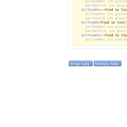
`$vlItemRef ist gleich
`$arrRefs{1} ist gleic
$vlItemPos
:=
Find in lis
`$vlItemPos ist gleich
`$arrPos{1} ist gleich
$vlItemRef
Find in list
(
`$vlItemRef ist gleich
`$arrRefs{1} ist gleic
$vlItemPos
:=
Find in lis
`$vlItemPos ist gleich
Vorige Seite
Nächste Seite