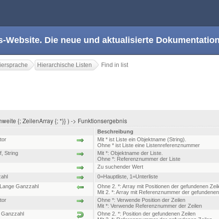
s-Website. Die neue und aktualisierte Dokumentation
ersprache
Hierarchische Listen
Find in list
eichweite {; ZeilenArray {; *}} ) -> Funktionsergebnis
Beschreibung
tor
Mit * ist Liste ein Objektname (String).
Ohne * ist Liste eine Listenreferenznummer
f
,
String
Mit *: Objektname der Liste.
Ohne *: Referenznummer der Liste
Zu suchender Wert
ahl
0=Hauptliste, 1=Unterliste
 Lange Ganzzahl
Ohne 2. *: Array mit Positionen der gefundenen Zei
Mit 2. *: Array mit Referenznummer der gefundenen
tor
Ohne *: Verwende Position der Zeilen
Mit *: Verwende Referenznummer der Zeilen
 Ganzzahl
Ohne 2. *: Position der gefundenen Zeilen