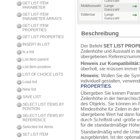
Ganzzahl
GET LIST ITEM
MultiAuswahl
Lange
PARAMETER
Ganzzahl
GET LIST ITEM
Editierbar
Lange
Ganzzahl
PARAMETER ARRAYS
GET LIST ITEM
PROPERTIES
Beschreibung
GET LIST PROPERTIES
INSERT IN LIST
Der Befehl
SET LIST PROP
Zeilenhöhe und Auswahl in de
Is a list
übergebenen Referenznumm
List item parent
Hinweis zur Kompatibilität
List item position
überholt, sie müssen immer 0
LIST OF CHOICE LISTS
Hinweis:
Wollen Sie die Symb
individuell gestalten, verwe
Load list
PROPERTIES
.
New list
Übergeben Sie keinen Para
SAVE LIST
Zeilenhöhe in der hierarchisc
des Objekts. Sie können im
SELECT LIST ITEMS BY
Mindesthöhe für Zeilen in der
POSITION
übergebene Wert hat dann für
SELECT LIST ITEMS BY
durch Schriftstil und -größe
REFERENCE
für die standardmäßige Höhe
Selected list items
Standardmäßig wird die Unterl
SET LIST ITEM
ausgeblendet. Ist der option