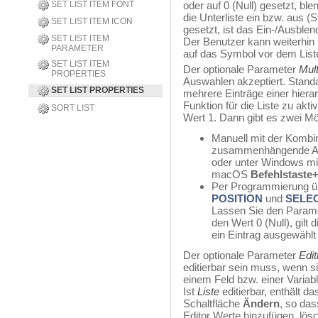
SET LIST ITEM FONT
oder auf 0 (Null) gesetzt, ble
die Unterliste ein bzw. aus (S
SET LIST ITEM ICON
gesetzt, ist das Ein-/Ausblend
SET LIST ITEM
Der Benutzer kann weiterhin 
PARAMETER
auf das Symbol vor dem Liste
SET LIST ITEM
Der optionale Parameter
Mul
PROPERTIES
Auswahlen akzeptiert. Standa
SET LIST PROPERTIES
mehrere Einträge einer hier
Funktion für die Liste zu akt
SORT LIST
Wert 1. Dann gibt es zwei Mö
Manuell mit der Kombi
zusammenhängende A
oder unter Windows mi
macOS
Befehlstaste+
Per Programmierung üb
POSITION
und
SELEC
Lassen Sie den Param
den Wert 0 (Null), gilt 
ein Eintrag ausgewählt
Der optionale Parameter
Edit
editierbar sein muss, wenn si
einem Feld bzw. einer Variab
Ist
Liste
editierbar, enthält da
Schaltfläche
Ändern
, so das
Editor Werte hinzufügen, lös