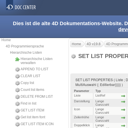
Dies ist die alte 4D Dokumentations-Website. D
dev
Home
Home
4D v19.8
4D Programmi
4D Programmiersprache
Hierarchische Listen
SET LIST PROPE
Hierarchische Listen
verwalten
APPEND TO LIST
CLEAR LIST
SET LIST PROPERTIES ( Liste ; Dars
Copy list
MultiAuswahl {; Editierbar}}}}} )
Count list items
Parameter
Typ
Liste
ListRef
DELETE FROM LIST
Darstellung
Lange
Find in list
Ganzzahl
Icon
Lange
GET LIST ITEM
Ganzzahl
Get list item font
Zeilenhöhe
Lange
Ganzzahl
GET LIST ITEM ICON
Doppelklick
Lange