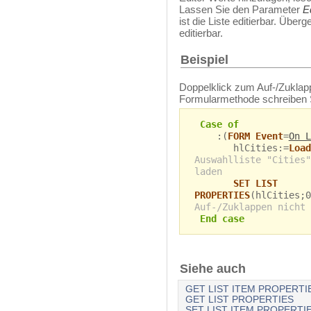
Lassen Sie den Parameter
E
ist die Liste editierbar. Überge
editierbar.
Beispiel
Doppelklick zum Auf-/Zuklappe
Formularmethode schreiben 
Case of
:(
FORM Event
=
On L
hlCities:=
Load
Auswahlliste "Cities"
laden
SET LIST
PROPERTIES
(hlCities;
Auf-/Zuklappen nicht 
End case
Siehe auch
GET LIST ITEM PROPERTI
GET LIST PROPERTIES
SET LIST ITEM PROPERTI